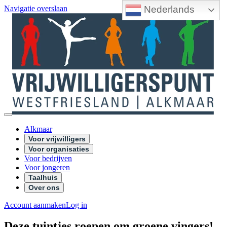
Nederlands
Navigatie overslaan
Alkmaar
Voor vrijwilligers
Voor organisaties
Voor bedrijven
Voor jongeren
Taalhuis
Over ons
Account aanmaken
Log in
Deze tuintjes roepen om groene vingers!