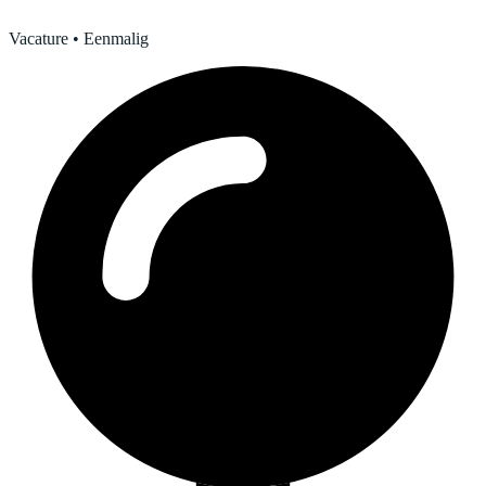
Vacature
• Eenmalig