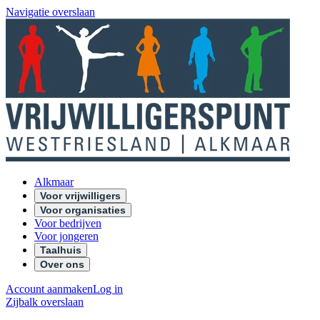
Navigatie overslaan
Alkmaar
Voor vrijwilligers
Voor organisaties
Voor bedrijven
Voor jongeren
Taalhuis
Over ons
Account aanmaken
Log in
Zijbalk overslaan