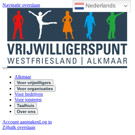
Nederlands
Navigatie overslaan
Alkmaar
Voor vrijwilligers
Voor organisaties
Voor bedrijven
Voor jongeren
Taalhuis
Over ons
Account aanmaken
Log in
Zijbalk overslaan