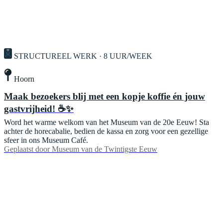
STRUCTUREEL WERK · 8 UUR/WEEK
Hoorn
Maak bezoekers blij met een kopje koffie én jouw
gastvrijheid! ☕✨
Word het warme welkom van het Museum van de 20e Eeuw! Sta
achter de horecabalie, bedien de kassa en zorg voor een gezellige
sfeer in ons Museum Café.
Geplaatst door
Museum van de Twintigste Eeuw