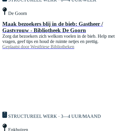
De Goorn
Maak bezoekers blij in de bieb: Gastheer /
Gastvrouw - Bibliotheek De Goorn
Zorg dat bezoekers zich welkom voelen in de bieb. Help met
vragen, geef tips en houd de ruimte netjes en prettig.
Geplaatst door
Westfriese Bibliotheken
STRUCTUREEL WERK · 3—4 UUR/MAAND
Enkhuizen