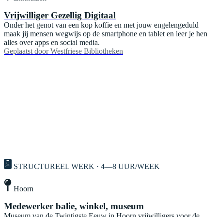
Vrijwilliger Gezellig Digitaal
Onder het genot van een kop koffie en met jouw engelengeduld
maak jij mensen wegwijs op de smartphone en tablet en leer je hen
alles over apps en social media.
Geplaatst door
Westfriese Bibliotheken
STRUCTUREEL WERK · 4—8 UUR/WEEK
Hoorn
Medewerker balie, winkel, museum
Museum van de Twintigste Eeuw in Hoorn vrijwilligers voor de