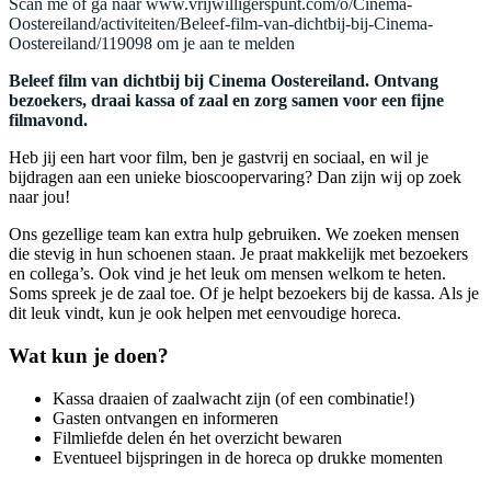
Scan me of ga naar www.vrijwilligerspunt.com/o/Cinema-
Oostereiland/activiteiten/Beleef-film-van-dichtbij-bij-Cinema-
Oostereiland/119098 om je aan te melden
Beleef film van dichtbij bij Cinema Oostereiland. Ontvang
bezoekers, draai kassa of zaal en zorg samen voor een fijne
filmavond.
Heb jij een hart voor film, ben je gastvrij en sociaal, en wil je
bijdragen aan een unieke bioscoopervaring? Dan zijn wij op zoek
naar jou!
Ons gezellige team kan extra hulp gebruiken. We zoeken mensen
die stevig in hun schoenen staan. Je praat makkelijk met bezoekers
en collega’s. Ook vind je het leuk om mensen welkom te heten.
Soms spreek je de zaal toe. Of je helpt bezoekers bij de kassa. Als je
dit leuk vindt, kun je ook helpen met eenvoudige horeca.
Wat kun je doen?
Kassa draaien of zaalwacht zijn (of een combinatie!)
Gasten ontvangen en informeren
Filmliefde delen én het overzicht bewaren
Eventueel bijspringen in de horeca op drukke momenten