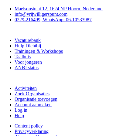
Maelsonstraat 12, 1624 NP Hoorn, Nederland
info@vrijwilligerspunt.com
0229-216499, WhatsApp: 06-10533987
Vrijwilligerspunt
Vacaturebank
Hulp Dichtbij
Trainingen & Workshops
Taalhuis
Voor jongeren
ANBI status
Doe mee
Activiteiten
Zoek Organisaties
Organisatie toevoegen
Account aanmaken
Log in
Help
Content policy
Privacyverklaring