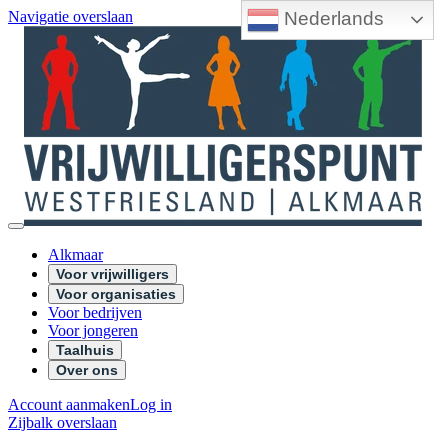
Nederlands
Navigatie overslaan
Alkmaar
Voor vrijwilligers
Voor organisaties
Voor bedrijven
Voor jongeren
Taalhuis
Over ons
Account aanmaken
Log in
Zijbalk overslaan