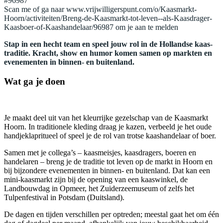
#96987
Scan me of ga naar www.vrijwilligerspunt.com/o/Kaasmarkt-
Hoorn/activiteiten/Breng-de-Kaasmarkt-tot-leven--als-Kaasdrager-
Kaasboer-of-Kaashandelaar/96987 om je aan te melden
Stap in een hecht team en speel jouw rol in de Hollandse kaas­
traditie. Kracht, show en humor komen samen op markten en
evenementen in binnen- en buitenland.
Wat ga je doen
Je maakt deel uit van het kleurrijke gezelschap van de Kaasmarkt
Hoorn. In traditionele kleding draag je kazen, verbeeld je het oude
handjeklapritueel of speel je de rol van trotse kaashandelaar of boer.
Samen met je collega’s – kaasmeisjes, kaasdragers, boeren en
handelaren – breng je de traditie tot leven op de markt in Hoorn en
bij bijzondere evenementen in binnen- en buitenland. Dat kan een
mini-kaasmarkt zijn bij de opening van een kaaswinkel, de
Landbouwdag in Opmeer, het Zuiderzeemuseum of zelfs het
Tulpenfestival in Potsdam (Duitsland).
De dagen en tijden verschillen per optreden; meestal gaat het om één