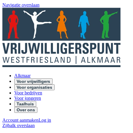
Navigatie overslaan
Alkmaar
Voor vrijwilligers
Voor organisaties
Voor bedrijven
Voor jongeren
Taalhuis
Over ons
Account aanmaken
Log in
Zijbalk overslaan