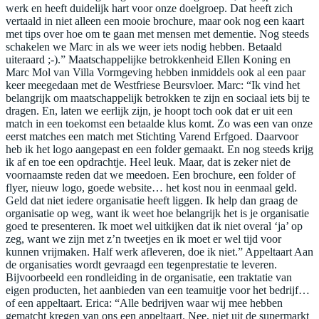
werk en heeft duidelijk hart voor onze doelgroep. Dat heeft zich
vertaald in niet alleen een mooie brochure, maar ook nog een kaart
met tips over hoe om te gaan met mensen met dementie. Nog steeds
schakelen we Marc in als we weer iets nodig hebben. Betaald
uiteraard ;-).” Maatschappelijke betrokkenheid Ellen Koning en
Marc Mol van Villa Vormgeving hebben inmiddels ook al een paar
keer meegedaan met de Westfriese Beursvloer. Marc: “Ik vind het
belangrijk om maatschappelijk betrokken te zijn en sociaal iets bij te
dragen. En, laten we eerlijk zijn, je hoopt toch ook dat er uit een
match in een toekomst een betaalde klus komt. Zo was een van onze
eerst matches een match met Stichting Varend Erfgoed. Daarvoor
heb ik het logo aangepast en een folder gemaakt. En nog steeds krijg
ik af en toe een opdrachtje. Heel leuk. Maar, dat is zeker niet de
voornaamste reden dat we meedoen. Een brochure, een folder of
flyer, nieuw logo, goede website… het kost nou in eenmaal geld.
Geld dat niet iedere organisatie heeft liggen. Ik help dan graag de
organisatie op weg, want ik weet hoe belangrijk het is je organisatie
goed te presenteren. Ik moet wel uitkijken dat ik niet overal ‘ja’ op
zeg, want we zijn met z’n tweetjes en ik moet er wel tijd voor
kunnen vrijmaken. Half werk afleveren, doe ik niet.” Appeltaart Aan
de organisaties wordt gevraagd een tegenprestatie te leveren.
Bijvoorbeeld een rondleiding in de organisatie, een traktatie van
eigen producten, het aanbieden van een teamuitje voor het bedrijf…
of een appeltaart. Erica: “Alle bedrijven waar wij mee hebben
gematcht kregen van ons een appeltaart. Nee, niet uit de supermarkt