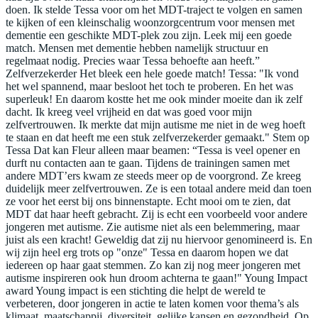
doen. Ik stelde Tessa voor om het MDT-traject te volgen en samen
te kijken of een kleinschalig woonzorgcentrum voor mensen met
dementie een geschikte MDT-plek zou zijn. Leek mij een goede
match. Mensen met dementie hebben namelijk structuur en
regelmaat nodig. Precies waar Tessa behoefte aan heeft.”
Zelfverzekerder Het bleek een hele goede match! Tessa: "Ik vond
het wel spannend, maar besloot het toch te proberen. En het was
superleuk! En daarom kostte het me ook minder moeite dan ik zelf
dacht. Ik kreeg veel vrijheid en dat was goed voor mijn
zelfvertrouwen. Ik merkte dat mijn autisme me niet in de weg hoeft
te staan en dat heeft me een stuk zelfverzekerder gemaakt." Stem op
Tessa Dat kan Fleur alleen maar beamen: “Tessa is veel opener en
durft nu contacten aan te gaan. Tijdens de trainingen samen met
andere MDT’ers kwam ze steeds meer op de voorgrond. Ze kreeg
duidelijk meer zelfvertrouwen. Ze is een totaal andere meid dan toen
ze voor het eerst bij ons binnenstapte. Echt mooi om te zien, dat
MDT dat haar heeft gebracht. Zij is echt een voorbeeld voor andere
jongeren met autisme. Zie autisme niet als een belemmering, maar
juist als een kracht! Geweldig dat zij nu hiervoor genomineerd is. En
wij zijn heel erg trots op "onze" Tessa en daarom hopen we dat
iedereen op haar gaat stemmen. Zo kan zij nog meer jongeren met
autisme inspireren ook hun droom achterna te gaan!" Young Impact
award Young impact is een stichting die helpt de wereld te
verbeteren, door jongeren in actie te laten komen voor thema’s als
klimaat, maatschappij, diversiteit, gelijke kansen en gezondheid. Op