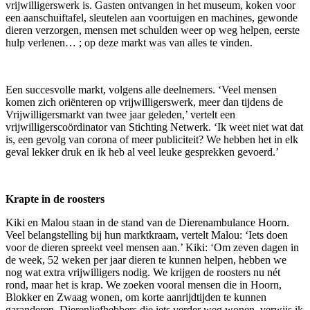
vrijwilligerswerk is. Gasten ontvangen in het museum, koken voor
een aanschuiftafel, sleutelen aan voortuigen en machines, gewonde
dieren verzorgen, mensen met schulden weer op weg helpen, eerste
hulp verlenen… ; op deze markt was van alles te vinden.
Een succesvolle markt, volgens alle deelnemers. ‘Veel mensen
komen zich oriënteren op vrijwilligerswerk, meer dan tijdens de
Vrijwilligersmarkt van twee jaar geleden,’ vertelt een
vrijwilligerscoördinator van Stichting Netwerk. ‘Ik weet niet wat dat
is, een gevolg van corona of meer publiciteit? We hebben het in elk
geval lekker druk en ik heb al veel leuke gesprekken gevoerd.’
Krapte in de roosters
Kiki en Malou staan in de stand van de Dierenambulance Hoorn.
Veel belangstelling bij hun marktkraam, vertelt Malou: ‘Iets doen
voor de dieren spreekt veel mensen aan.’ Kiki: ‘Om zeven dagen in
de week, 52 weken per jaar dieren te kunnen helpen, hebben we
nog wat extra vrijwilligers nodig. We krijgen de roosters nu nét
rond, maar het is krap. We zoeken vooral mensen die in Hoorn,
Blokker en Zwaag wonen, om korte aanrijdtijden te kunnen
garanderen. Dierenliefhebbers die iets verder weg wonen, verwijs ik