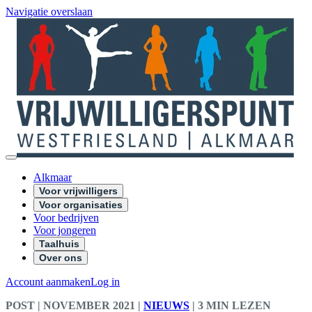
Navigatie overslaan
Alkmaar
Voor vrijwilligers
Voor organisaties
Voor bedrijven
Voor jongeren
Taalhuis
Over ons
Account aanmaken
Log in
POST
| NOVEMBER 2021
|
NIEUWS
|
3 MIN LEZEN