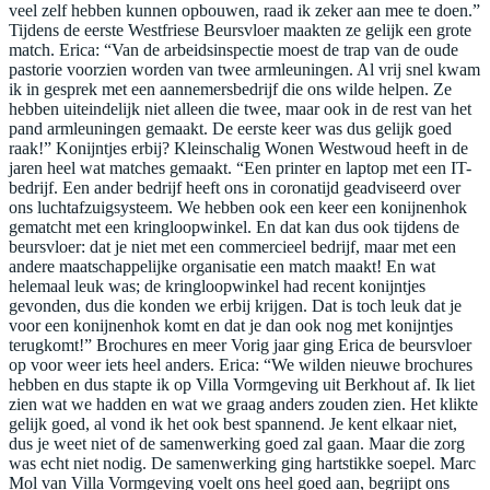
veel zelf hebben kunnen opbouwen, raad ik zeker aan mee te doen.”
Tijdens de eerste Westfriese Beursvloer maakten ze gelijk een grote
match. Erica: “Van de arbeidsinspectie moest de trap van de oude
pastorie voorzien worden van twee armleuningen. Al vrij snel kwam
ik in gesprek met een aannemersbedrijf die ons wilde helpen. Ze
hebben uiteindelijk niet alleen die twee, maar ook in de rest van het
pand armleuningen gemaakt. De eerste keer was dus gelijk goed
raak!” Konijntjes erbij? Kleinschalig Wonen Westwoud heeft in de
jaren heel wat matches gemaakt. “Een printer en laptop met een IT-
bedrijf. Een ander bedrijf heeft ons in coronatijd geadviseerd over
ons luchtafzuigsysteem. We hebben ook een keer een konijnenhok
gematcht met een kringloopwinkel. En dat kan dus ook tijdens de
beursvloer: dat je niet met een commercieel bedrijf, maar met een
andere maatschappelijke organisatie een match maakt! En wat
helemaal leuk was; de kringloopwinkel had recent konijntjes
gevonden, dus die konden we erbij krijgen. Dat is toch leuk dat je
voor een konijnenhok komt en dat je dan ook nog met konijntjes
terugkomt!” Brochures en meer Vorig jaar ging Erica de beursvloer
op voor weer iets heel anders. Erica: “We wilden nieuwe brochures
hebben en dus stapte ik op Villa Vormgeving uit Berkhout af. Ik liet
zien wat we hadden en wat we graag anders zouden zien. Het klikte
gelijk goed, al vond ik het ook best spannend. Je kent elkaar niet,
dus je weet niet of de samenwerking goed zal gaan. Maar die zorg
was echt niet nodig. De samenwerking ging hartstikke soepel. Marc
Mol van Villa Vormgeving voelt ons heel goed aan, begrijpt ons