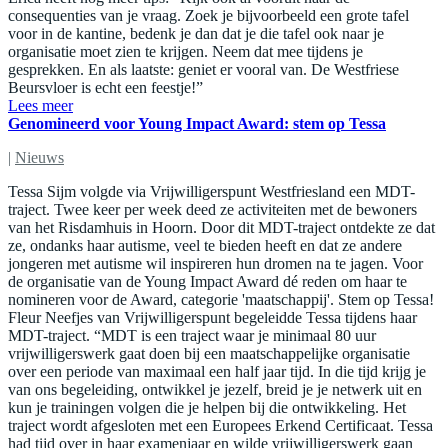
consequenties van je vraag. Zoek je bijvoorbeeld een grote tafel
voor in de kantine, bedenk je dan dat je die tafel ook naar je
organisatie moet zien te krijgen. Neem dat mee tijdens je
gesprekken. En als laatste: geniet er vooral van. De Westfriese
Beursvloer is echt een feestje!”
Lees meer
Genomineerd voor Young Impact Award: stem op Tessa
|
Nieuws
Tessa Sijm volgde via Vrijwilligerspunt Westfriesland een MDT-
traject. Twee keer per week deed ze activiteiten met de bewoners
van het Risdamhuis in Hoorn. Door dit MDT-traject ontdekte ze dat
ze, ondanks haar autisme, veel te bieden heeft en dat ze andere
jongeren met autisme wil inspireren hun dromen na te jagen. Voor
de organisatie van de Young Impact Award dé reden om haar te
nomineren voor de Award, categorie 'maatschappij'. Stem op Tessa!
Fleur Neefjes van Vrijwilligerspunt begeleidde Tessa tijdens haar
MDT-traject. “MDT is een traject waar je minimaal 80 uur
vrijwilligerswerk gaat doen bij een maatschappelijke organisatie
over een periode van maximaal een half jaar tijd. In die tijd krijg je
van ons begeleiding, ontwikkel je jezelf, breid je je netwerk uit en
kun je trainingen volgen die je helpen bij die ontwikkeling. Het
traject wordt afgesloten met een Europees Erkend Certificaat. Tessa
had tijd over in haar examenjaar en wilde vrijwilligerswerk gaan