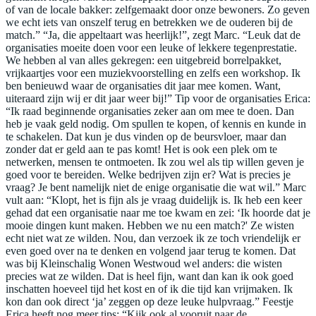
of van de locale bakker: zelfgemaakt door onze bewoners. Zo geven
we echt iets van onszelf terug en betrekken we de ouderen bij de
match.” “Ja, die appeltaart was heerlijk!”, zegt Marc. “Leuk dat de
organisaties moeite doen voor een leuke of lekkere tegenprestatie.
We hebben al van alles gekregen: een uitgebreid borrelpakket,
vrijkaartjes voor een muziekvoorstelling en zelfs een workshop. Ik
ben benieuwd waar de organisaties dit jaar mee komen. Want,
uiteraard zijn wij er dit jaar weer bij!” Tip voor de organisaties Erica:
“Ik raad beginnende organisaties zeker aan om mee te doen. Dan
heb je vaak geld nodig. Om spullen te kopen, of kennis en kunde in
te schakelen. Dat kun je dus vinden op de beursvloer, maar dan
zonder dat er geld aan te pas komt! Het is ook een plek om te
netwerken, mensen te ontmoeten. Ik zou wel als tip willen geven je
goed voor te bereiden. Welke bedrijven zijn er? Wat is precies je
vraag? Je bent namelijk niet de enige organisatie die wat wil.” Marc
vult aan: “Klopt, het is fijn als je vraag duidelijk is. Ik heb een keer
gehad dat een organisatie naar me toe kwam en zei: ‘Ik hoorde dat je
mooie dingen kunt maken. Hebben we nu een match?' Ze wisten
echt niet wat ze wilden. Nou, dan verzoek ik ze toch vriendelijk er
even goed over na te denken en volgend jaar terug te komen. Dat
was bij Kleinschalig Wonen Westwoud wel anders: die wisten
precies wat ze wilden. Dat is heel fijn, want dan kan ik ook goed
inschatten hoeveel tijd het kost en of ik die tijd kan vrijmaken. Ik
kon dan ook direct ‘ja’ zeggen op deze leuke hulpvraag.” Feestje
Erica heeft nog meer tips: “Kijk ook al vooruit naar de