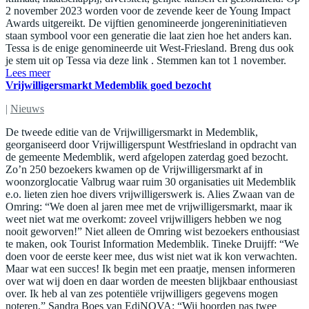
2 november 2023 worden voor de zevende keer de Young Impact
Awards uitgereikt. De vijftien genomineerde jongereninitiatieven
staan symbool voor een generatie die laat zien hoe het anders kan.
Tessa is de enige genomineerde uit West-Friesland. Breng dus ook
je stem uit op Tessa via deze link . Stemmen kan tot 1 november.
Lees meer
Vrijwilligersmarkt Medemblik goed bezocht
|
Nieuws
De tweede editie van de Vrijwilligersmarkt in Medemblik,
georganiseerd door Vrijwilligerspunt Westfriesland in opdracht van
de gemeente Medemblik, werd afgelopen zaterdag goed bezocht.
Zo’n 250 bezoekers kwamen op de Vrijwilligersmarkt af in
woonzorglocatie Valbrug waar ruim 30 organisaties uit Medemblik
e.o. lieten zien hoe divers vrijwilligerswerk is. Alies Zwaan van de
Omring: “We doen al jaren mee met de vrijwilligersmarkt, maar ik
weet niet wat me overkomt: zoveel vrijwilligers hebben we nog
nooit geworven!” Niet alleen de Omring wist bezoekers enthousiast
te maken, ook Tourist Information Medemblik. Tineke Druijff: “We
doen voor de eerste keer mee, dus wist niet wat ik kon verwachten.
Maar wat een succes! Ik begin met een praatje, mensen informeren
over wat wij doen en daar worden de meesten blijkbaar enthousiast
over. Ik heb al van zes potentiële vrijwilligers gegevens mogen
noteren.” Sandra Boes van EdiNOVA: “Wij hoorden pas twee