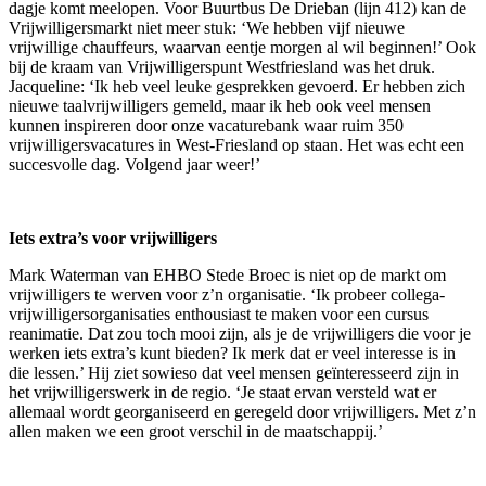
dagje komt meelopen. Voor Buurtbus De Drieban (lijn 412) kan de
Vrijwilligersmarkt niet meer stuk: ‘We hebben vijf nieuwe
vrijwillige chauffeurs, waarvan eentje morgen al wil beginnen!’ Ook
bij de kraam van Vrijwilligerspunt Westfriesland was het druk.
Jacqueline: ‘Ik heb veel leuke gesprekken gevoerd. Er hebben zich
nieuwe taalvrijwilligers gemeld, maar ik heb ook veel mensen
kunnen inspireren door onze vacaturebank waar ruim 350
vrijwilligersvacatures in West-Friesland op staan. Het was echt een
succesvolle dag. Volgend jaar weer!’
Iets extra’s voor vrijwilligers
Mark Waterman van EHBO Stede Broec is niet op de markt om
vrijwilligers te werven voor z’n organisatie. ‘Ik probeer collega-
vrijwilligersorganisaties enthousiast te maken voor een cursus
reanimatie. Dat zou toch mooi zijn, als je de vrijwilligers die voor je
werken iets extra’s kunt bieden? Ik merk dat er veel interesse is in
die lessen.’ Hij ziet sowieso dat veel mensen geïnteresseerd zijn in
het vrijwilligerswerk in de regio. ‘Je staat ervan versteld wat er
allemaal wordt georganiseerd en geregeld door vrijwilligers. Met z’n
allen maken we een groot verschil in de maatschappij.’