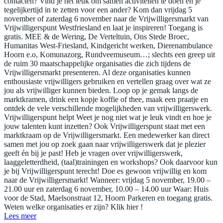
contacten? Vind je het leuk om samen activiteiten te doen en je
tegelijkertijd in te zetten voor een ander? Kom dan vrijdag 5
november of zaterdag 6 november naar de Vrijwilligersmarkt van
Vrijwilligerspunt Westfriesland en laat je inspireren! Toegang is
gratis. MEE & de Wering, De Verteltuin, Ons Stede Broec,
Humanitas West-Friesland, Kindgericht werken, Dierenambulance
Hoorn e.o, Komunazorg, Rundveemuseum…; slechts een greep uit
de ruim 30 maatschappelijke organisaties die zich tijdens de
Vrijwilligersmarkt presenteren. Al deze organisaties kunnen
enthousiaste vrijwilligers gebruiken en vertellen graag over wat ze
jou als vrijwilliger kunnen bieden. Loop op je gemak langs de
marktkramen, drink een kopje koffie of thee, maak een praatje en
ontdek de vele verschillende mogelijkheden van vrijwilligerswerk.
Vrijwilligerspunt helpt Weet je nog niet wat je leuk vindt en hoe je
jouw talenten kunt inzetten? Ook Vrijwilligerspunt staat met een
marktkraam op de Vrijwilligersmarkt. Een medewerker kan direct
samen met jou op zoek gaan naar vrijwilligerswerk dat je plezier
geeft én bij je past! Heb je vragen over vrijwilligerswerk,
laaggeletterdheid, (taal)trainingen en workshops? Ook daarvoor kun
je bij Vrijwilligerspunt terecht! Doe es gewoon vrijwillig en kom
naar de Vrijwilligersmarkt! Wanneer: vrijdag 5 november, 19.00 –
21.00 uur en zaterdag 6 november, 10.00 – 14.00 uur Waar: Huis
voor de Stad, Maelsonstraat 12, Hoorn Parkeren en toegang gratis.
Weten welke organisaties er zijn? Klik hier !
Lees meer