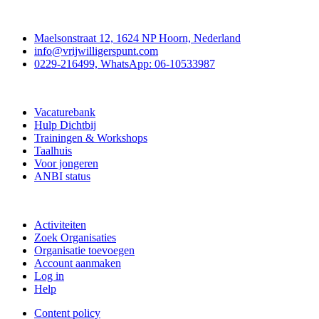
Contact
Maelsonstraat 12, 1624 NP Hoorn, Nederland
info@vrijwilligerspunt.com
0229-216499, WhatsApp: 06-10533987
Vrijwilligerspunt
Vacaturebank
Hulp Dichtbij
Trainingen & Workshops
Taalhuis
Voor jongeren
ANBI status
Doe mee
Activiteiten
Zoek Organisaties
Organisatie toevoegen
Account aanmaken
Log in
Help
Content policy