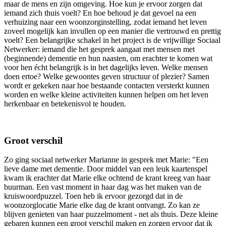
maar de mens en zijn omgeving. Hoe kun je ervoor zorgen dat
iemand zich thuis voelt? En hoe behoud je dat gevoel na een
verhuizing naar een woonzorginstelling, zodat iemand het leven
zoveel mogelijk kan invullen op een manier die vertrouwd en prettig
voelt? Een belangrijke schakel in het project is de vrijwillige Sociaal
Netwerker: iemand die het gesprek aangaat met mensen met
(beginnende) dementie en hun naasten, om erachter te komen wat
voor hen écht belangrijk is in het dagelijks leven. Welke mensen
doen ertoe? Welke gewoontes geven structuur of plezier? Samen
wordt er gekeken naar hoe bestaande contacten versterkt kunnen
worden en welke kleine activiteiten kunnen helpen om het leven
herkenbaar en betekenisvol te houden.
Groot verschil
Zo ging sociaal netwerker Marianne in gesprek met Marie: "Een
lieve dame met dementie. Door middel van een leuk kaartenspel
kwam ik erachter dat Marie elke ochtend de krant kreeg van haar
buurman. Een vast moment in haar dag was het maken van de
kruiswoordpuzzel. Toen heb ik ervoor gezorgd dat in de
woonzorglocatie Marie elke dag de krant ontvangt. Zo kan ze
blijven genieten van haar puzzelmoment - net als thuis. Deze kleine
gebaren kunnen een groot verschil maken en zorgen ervoor dat ik