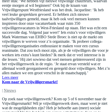
meer stuk: ‘We hebben vijf nieuwe vrijwillige chauffeurs, waarvan
eentje morgen al wil beginnen!’ Ook bij de kraam van
Vrijwilligerspunt Westfriesland was het druk. Jacqueline: ‘Ik heb
veel leuke gesprekken gevoerd. Er hebben zich nieuwe
taalvrijwilligers gemeld, maar ik heb ook veel mensen kunnen
inspireren door onze vacaturebank waar ruim 350
vrijwilligersvacatures in West-Friesland op staan. Het was echt een
succesvolle dag. Volgend jaar weer!’ Iets extra’s voor vrijwilligers
Mark Waterman van EHBO Stede Broec is niet op de markt om
vrijwilligers te werven voor z’n organisatie. ‘Ik probeer collega-
vrijwilligersorganisaties enthousiast te maken voor een cursus
reanimatie. Dat zou toch mooi zijn, als je de vrijwilligers die voor je
werken iets extra’s kunt bieden? Ik merk dat er veel interesse is in
die lessen.’ Hij ziet sowieso dat veel mensen geïnteresseerd zijn in
het vrijwilligerswerk in de regio. ‘Je staat ervan versteld wat er
allemaal wordt georganiseerd en geregeld door vrijwilligers. Met z’n
allen maken we een groot verschil in de maatschappij.’
Lees meer
Kom naar de Vrijwilligersmarkt!
|
Nieuws
Op zoek naar vrijwilligerswerk? Kom op 5 of 6 november naar de
Vrijwilligersmarkt! Wil je vrijwilligerswerk doen, maar weet je niet
wat de mogelijkheden zijn? Heb je behoefte aan (meer) sociale