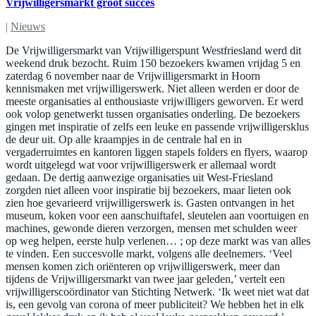
Vrijwilligersmarkt groot succes
|
Nieuws
De Vrijwilligersmarkt van Vrijwilligerspunt Westfriesland werd dit
weekend druk bezocht. Ruim 150 bezoekers kwamen vrijdag 5 en
zaterdag 6 november naar de Vrijwilligersmarkt in Hoorn
kennismaken met vrijwilligerswerk. Niet alleen werden er door de
meeste organisaties al enthousiaste vrijwilligers geworven. Er werd
ook volop genetwerkt tussen organisaties onderling. De bezoekers
gingen met inspiratie of zelfs een leuke en passende vrijwilligersklus
de deur uit. Op alle kraampjes in de centrale hal en in
vergaderruimtes en kantoren liggen stapels folders en flyers, waarop
wordt uitgelegd wat voor vrijwilligerswerk er allemaal wordt
gedaan. De dertig aanwezige organisaties uit West-Friesland
zorgden niet alleen voor inspiratie bij bezoekers, maar lieten ook
zien hoe gevarieerd vrijwilligerswerk is. Gasten ontvangen in het
museum, koken voor een aanschuiftafel, sleutelen aan voortuigen en
machines, gewonde dieren verzorgen, mensen met schulden weer
op weg helpen, eerste hulp verlenen… ; op deze markt was van alles
te vinden. Een succesvolle markt, volgens alle deelnemers. ‘Veel
mensen komen zich oriënteren op vrijwilligerswerk, meer dan
tijdens de Vrijwilligersmarkt van twee jaar geleden,’ vertelt een
vrijwilligerscoördinator van Stichting Netwerk. ‘Ik weet niet wat dat
is, een gevolg van corona of meer publiciteit? We hebben het in elk