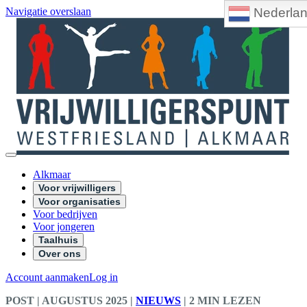
Nederla
Navigatie overslaan
Alkmaar
Voor vrijwilligers
Voor organisaties
Voor bedrijven
Voor jongeren
Taalhuis
Over ons
Account aanmaken
Log in
POST
| AUGUSTUS 2025
|
NIEUWS
|
2 MIN LEZEN