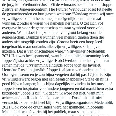
de jury, kon Wethouder Joset Fit de winnaars bekend maken: Joppe
Zijlstra en Jongerencentrum The Future! Wethouder Joset Fit heette
de genomineerden en hun gasten welkom: “Vandaag zetten wij onze
vrijwilligers extra in het zonnetje en eigenlijk bent u allemaal
winnaar. Zonder u waren we namelijk nergens. U zet zich vol
overgave in voor de gemeenschap en staat symbool voor vele
anderen. Wat u doet is bijzonder en van groot belang voor de
gemeenschap. Dankzij u kunnen veel mensen dingen doen die
anders niet mogelijk zouden zijn. Corona heeft een hoop leed
toegebracht, maar ondanks alles zijn vrijwilligers zich blijven
inzetten. Dat is van onschatbare ware.” Vrijwilliger Medemblik
2021 Het was heel spannend, want bij de publieke stemming leek
Joppe Zijlstra achter vrijwilliger Rob Overboom te eindigen, maar
samen met de jurystemming eindigde Joppe toch als favoriet.
Henriëtte Roskam, jurylid: "Joppe is al jaren verbonden aan het
Oorlogsmuseum en je zou bijna vergeten dat hij pas 17 jaar is. Zijn
vrijwilligerswerk begon met een Maatschappelijke Stage en hij is
goed blijven hangen; hij is bijna dagelijks te vinden in het museum!
Joppe is een inspirator voor andere jongeren en dat maakt hem extra
bijzonder." Joppe is blij: “Ik dacht, ik word het niet, want mijn
achterstand op Rob haalde ik maar niet in. Dus dit had ik niet
verwacht. Ik ben echt heel blij!” Vrijwilligersorganisatie Medemblik
2021 Ook voor de organisaties werd het spannend. Inloophuis
Medemblik was favoriet bij het publiek, maar samen met de