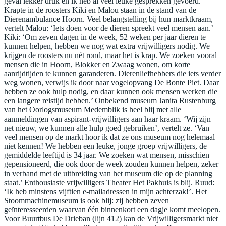
geval lekker druk en ik heb al veel leuke gesprekken gevoerd.’
Krapte in de roosters Kiki en Malou staan in de stand van de
Dierenambulance Hoorn. Veel belangstelling bij hun marktkraam,
vertelt Malou: ‘Iets doen voor de dieren spreekt veel mensen aan.’
Kiki: ‘Om zeven dagen in de week, 52 weken per jaar dieren te
kunnen helpen, hebben we nog wat extra vrijwilligers nodig. We
krijgen de roosters nu nét rond, maar het is krap. We zoeken vooral
mensen die in Hoorn, Blokker en Zwaag wonen, om korte
aanrijdtijden te kunnen garanderen. Dierenliefhebbers die iets verder
weg wonen, verwijs ik door naar vogelopvang De Bonte Piet. Daar
hebben ze ook hulp nodig, en daar kunnen ook mensen werken die
een langere reistijd hebben.’ Onbekend museum Janita Rustenburg
van het Oorlogsmuseum Medemblik is heel blij met alle
aanmeldingen van aspirant-vrijwilligers aan haar kraam. ‘Wij zijn
net nieuw, we kunnen alle hulp goed gebruiken’, vertelt ze. ‘Van
veel mensen op de markt hoor ik dat ze ons museum nog helemaal
niet kennen! We hebben een leuke, jonge groep vrijwilligers, de
gemiddelde leeftijd is 34 jaar. We zoeken wat mensen, misschien
gepensioneerd, die ook door de week zouden kunnen helpen, zeker
in verband met de uitbreiding van het museum die op de planning
staat.’ Enthousiaste vrijwilligers Theater Het Pakhuis is blij. Ruud:
‘Ik heb minstens vijftien e-mailadressen in mijn achterzak!’. Het
Stoommachinemuseum is ook blij: zij hebben zeven
geïnteresseerden waarvan één binnenkort een dagje komt meelopen.
Voor Buurtbus De Drieban (lijn 412) kan de Vrijwilligersmarkt niet