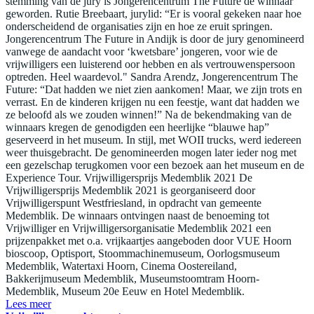
stemming van de jury is Jongerencentrum The Future de winnaar
geworden. Rutie Breebaart, jurylid: “Er is vooral gekeken naar hoe
onderscheidend de organisaties zijn en hoe ze eruit springen.
Jongerencentrum The Future in Andijk is door de jury genomineerd
vanwege de aandacht voor ‘kwetsbare’ jongeren, voor wie de
vrijwilligers een luisterend oor hebben en als vertrouwenspersoon
optreden. Heel waardevol." Sandra Arendz, Jongerencentrum The
Future: “Dat hadden we niet zien aankomen! Maar, we zijn trots en
verrast. En de kinderen krijgen nu een feestje, want dat hadden we
ze beloofd als we zouden winnen!” Na de bekendmaking van de
winnaars kregen de genodigden een heerlijke “blauwe hap”
geserveerd in het museum. In stijl, met WOII trucks, werd iedereen
weer thuisgebracht. De genomineerden mogen later ieder nog met
een gezelschap terugkomen voor een bezoek aan het museum en de
Experience Tour. Vrijwilligersprijs Medemblik 2021 De
Vrijwilligersprijs Medemblik 2021 is georganiseerd door
Vrijwilligerspunt Westfriesland, in opdracht van gemeente
Medemblik. De winnaars ontvingen naast de benoeming tot
Vrijwilliger en Vrijwilligersorganisatie Medemblik 2021 een
prijzenpakket met o.a. vrijkaartjes aangeboden door VUE Hoorn
bioscoop, Optisport, Stoommachinemuseum, Oorlogsmuseum
Medemblik, Watertaxi Hoorn, Cinema Oostereiland,
Bakkerijmuseum Medemblik, Museumstoomtram Hoorn-
Medemblik, Museum 20e Eeuw en Hotel Medemblik.
Lees meer