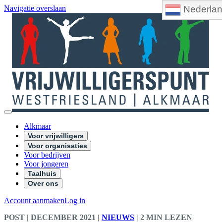
Nederla
Navigatie overslaan
Alkmaar
Voor vrijwilligers
Voor organisaties
Voor bedrijven
Voor jongeren
Taalhuis
Over ons
Account aanmaken
Log in
POST
| DECEMBER 2021
|
NIEUWS
|
2 MIN LEZEN