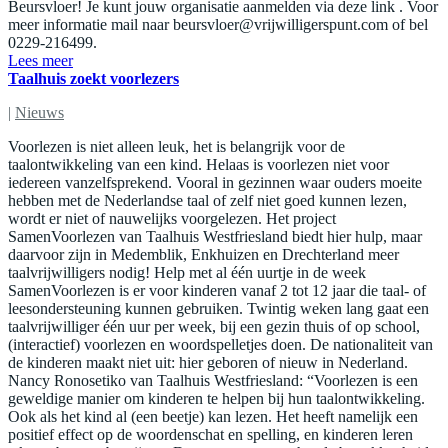
Beursvloer! Je kunt jouw organisatie aanmelden via deze link . Voor
meer informatie mail naar
beursvloer@vrijwilligerspunt.com
of bel
0229-216499.
Lees meer
Taalhuis zoekt voorlezers
|
Nieuws
Voorlezen is niet alleen leuk, het is belangrijk voor de
taalontwikkeling van een kind. Helaas is voorlezen niet voor
iedereen vanzelfsprekend. Vooral in gezinnen waar ouders moeite
hebben met de Nederlandse taal of zelf niet goed kunnen lezen,
wordt er niet of nauwelijks voorgelezen. Het project
SamenVoorlezen van Taalhuis Westfriesland biedt hier hulp, maar
daarvoor zijn in Medemblik, Enkhuizen en Drechterland meer
taalvrijwilligers nodig! Help met al één uurtje in de week
SamenVoorlezen is er voor kinderen vanaf 2 tot 12 jaar die taal- of
leesondersteuning kunnen gebruiken. Twintig weken lang gaat een
taalvrijwilliger één uur per week, bij een gezin thuis of op school,
(interactief) voorlezen en woordspelletjes doen. De nationaliteit van
de kinderen maakt niet uit: hier geboren of nieuw in Nederland.
Nancy Ronosetiko van Taalhuis Westfriesland: “Voorlezen is een
geweldige manier om kinderen te helpen bij hun taalontwikkeling.
Ook als het kind al (een beetje) kan lezen. Het heeft namelijk een
positief effect op de woordenschat en spelling, en kinderen leren