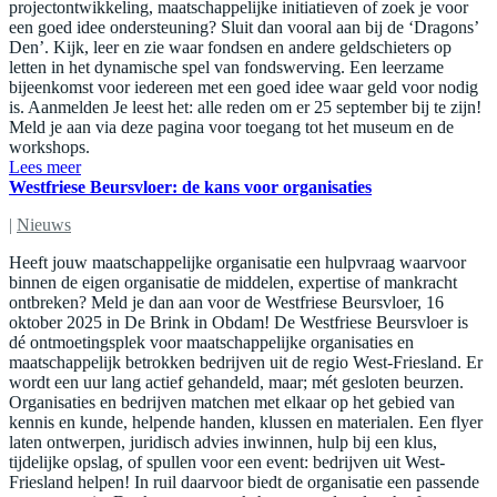
projectontwikkeling, maatschappelijke initiatieven of zoek je voor
een goed idee ondersteuning? Sluit dan vooral aan bij de ‘Dragons’
Den’. Kijk, leer en zie waar fondsen en andere geldschieters op
letten in het dynamische spel van fondswerving. Een leerzame
bijeenkomst voor iedereen met een goed idee waar geld voor nodig
is. Aanmelden Je leest het: alle reden om er 25 september bij te zijn!
Meld je aan via deze pagina voor toegang tot het museum en de
workshops.
Lees meer
Westfriese Beursvloer: de kans voor organisaties
|
Nieuws
Heeft jouw maatschappelijke organisatie een hulpvraag waarvoor
binnen de eigen organisatie de middelen, expertise of mankracht
ontbreken? Meld je dan aan voor de Westfriese Beursvloer, 16
oktober 2025 in De Brink in Obdam! De Westfriese Beursvloer is
dé ontmoetingsplek voor maatschappelijke organisaties en
maatschappelijk betrokken bedrijven uit de regio West-Friesland. Er
wordt een uur lang actief gehandeld, maar; mét gesloten beurzen.
Organisaties en bedrijven matchen met elkaar op het gebied van
kennis en kunde, helpende handen, klussen en materialen. Een flyer
laten ontwerpen, juridisch advies inwinnen, hulp bij een klus,
tijdelijke opslag, of spullen voor een event: bedrijven uit West-
Friesland helpen! In ruil daarvoor biedt de organisatie een passende