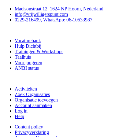
Maelsonstraat 12, 1624 NP Hoorn, Nederland
info@vrijwilligerspunt.com
0229-216499, WhatsApp: 06-10533987
Vrijwilligerspunt
Vacaturebank
Hulp Dichtbij
Trainingen & Workshops
Taalhuis
Voor jongeren
ANBI status
Doe mee
Activiteiten
Zoek Organisaties
Organisatie toevoegen
Account aanmaken
Log in
Help
Content policy
Privacyverklaring