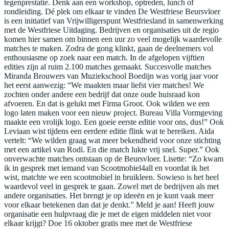
tegenprestatie. Denk aan een workshop, optreden, lunch of
rondleiding. Dé plek om elkaar te vinden De Westfriese Beursvloer
is een initiatief van Vrijwilligerspunt Westfriesland in samenwerking
met de Westfriese Uitdaging. Bedrijven en organisaties uit de regio
komen hier samen om binnen een uur zo veel mogelijk waardevolle
matches te maken. Zodra de gong klinkt, gaan de deelnemers vol
enthousiasme op zoek naar een match. In de afgelopen vijftien
edities zijn al ruim 2.100 matches gemaakt. Succesvolle matches
Miranda Brouwers van Muziekschool Boedijn was vorig jaar voor
het eerst aanwezig: “We maakten maar liefst vier matches! We
zochten onder andere een bedrijf dat onze oude huisraad kon
afvoeren. En dat is gelukt met Firma Groot. Ook wilden we een
logo laten maken voor een nieuw project. Bureau Villa Vormgeving
maakte een vrolijk logo. Een goeie eerste editie voor ons, dus!” Ook
Leviaan wist tijdens een eerdere editie flink wat te bereiken. Aida
vertelt: “We wilden graag wat meer bekendheid voor onze stichting
met een artikel van Rodi. En die match lukte vrij snel. Super.” Ook
onverwachte matches ontstaan op de Beursvloer. Lisette: “Zo kwam
ik in gesprek met iemand van Scootmobiel4all en voordat ik het
wist, matchte we een scootmobiel in bruikleen. Sowieso is het heel
waardevol veel in gesprek te gaan. Zowel met de bedrijven als met
andere organisaties. Het brengt je op ideeën en je kunt vaak meer
voor elkaar betekenen dan dat je denkt.” Meld je aan! Heeft jouw
organisatie een hulpvraag die je met de eigen middelen niet voor
elkaar krijgt? Doe 16 oktober gratis mee met de Westfriese