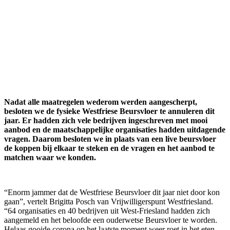
Nadat alle maatregelen wederom werden aangescherpt,
besloten we de fysieke Westfriese Beursvloer te annuleren dit
jaar. Er hadden zich vele bedrijven ingeschreven met mooi
aanbod en de maatschappelijke organisaties hadden uitdagende
vragen. Daarom besloten we in plaats van een live beursvloer
de koppen bij elkaar te steken en de vragen en het aanbod te
matchen waar we konden.
“Enorm jammer dat de Westfriese Beursvloer dit jaar niet door kon
gaan”, vertelt Brigitta Posch van Vrijwilligerspunt Westfriesland.
“64 organisaties en 40 bedrijven uit West-Friesland hadden zich
aangemeld en het beloofde een ouderwetse Beursvloer te worden.
Helaas gooide corona op het laatste moment weer roet in het eten.