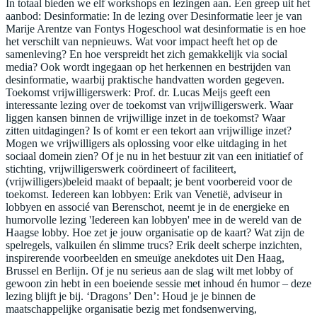
In totaal bieden we elf workshops en lezingen aan. Een greep uit het
aanbod: Desinformatie: In de lezing over Desinformatie leer je van
Marije Arentze van Fontys Hogeschool wat desinformatie is en hoe
het verschilt van nepnieuws. Wat voor impact heeft het op de
samenleving? En hoe verspreidt het zich gemakkelijk via social
media? Ook wordt ingegaan op het herkennen en bestrijden van
desinformatie, waarbij praktische handvatten worden gegeven.
Toekomst vrijwilligerswerk: Prof. dr. Lucas Meijs geeft een
interessante lezing over de toekomst van vrijwilligerswerk. Waar
liggen kansen binnen de vrijwillige inzet in de toekomst? Waar
zitten uitdagingen? Is of komt er een tekort aan vrijwillige inzet?
Mogen we vrijwilligers als oplossing voor elke uitdaging in het
sociaal domein zien? Of je nu in het bestuur zit van een initiatief of
stichting, vrijwilligerswerk coördineert of faciliteert,
(vrijwilligers)beleid maakt of bepaalt; je bent voorbereid voor de
toekomst. Iedereen kan lobbyen: Erik van Venetië, adviseur in
lobbyen en associé van Berenschot, neemt je in de energieke en
humorvolle lezing 'Iedereen kan lobbyen' mee in de wereld van de
Haagse lobby. Hoe zet je jouw organisatie op de kaart? Wat zijn de
spelregels, valkuilen én slimme trucs? Erik deelt scherpe inzichten,
inspirerende voorbeelden en smeuïge anekdotes uit Den Haag,
Brussel en Berlijn. Of je nu serieus aan de slag wilt met lobby of
gewoon zin hebt in een boeiende sessie met inhoud én humor – deze
lezing blijft je bij. ‘Dragons’ Den’: Houd je je binnen de
maatschappelijke organisatie bezig met fondsenwerving,