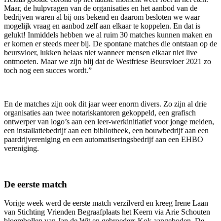
Maar, de hulpvragen van de organisaties en het aanbod van de
bedrijven waren al bij ons bekend en daarom besloten we waar
mogelijk vraag en aanbod zelf aan elkaar te koppelen. En dat is
gelukt! Inmiddels hebben we al ruim 30 matches kunnen maken en
er komen er steeds meer bij. De spontane matches die ontstaan op de
beursvloer, lukken helaas niet wanneer mensen elkaar niet live
ontmoeten. Maar we zijn blij dat de Westfriese Beursvloer 2021 zo
toch nog een succes wordt.”
En de matches zijn ook dit jaar weer enorm divers. Zo zijn al drie
organisaties aan twee notariskantoren gekoppeld, een grafisch
ontwerper van logo’s aan een leer-werkinitiatief voor jonge meiden,
een installatiebedrijf aan een bibliotheek, een bouwbedrijf aan een
paardrijvereniging en een automatiseringsbedrijf aan een EHBO
vereniging.
De eerste match
Vorige week werd de eerste match verzilverd en kreeg Irene Laan
van Stichting Vrienden Begraafplaats het Keern via Arie Schouten
bloembollen van Jan de Wit en gebroeders Kok aangeboden. De