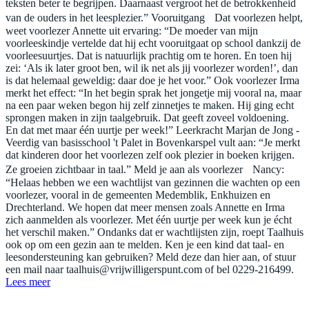
teksten beter te begrijpen. Daarnaast vergroot het de betrokkenheid
van de ouders in het leesplezier.” Vooruitgang Dat voorlezen helpt,
weet voorlezer Annette uit ervaring: “De moeder van mijn
voorleeskindje vertelde dat hij echt vooruitgaat op school dankzij de
voorleesuurtjes. Dat is natuurlijk prachtig om te horen. En toen hij
zei: ‘Als ik later groot ben, wil ik net als jij voorlezer worden!’, dan
is dat helemaal geweldig: daar doe je het voor.” Ook voorlezer Irma
merkt het effect: “In het begin sprak het jongetje mij vooral na, maar
na een paar weken begon hij zelf zinnetjes te maken. Hij ging echt
sprongen maken in zijn taalgebruik. Dat geeft zoveel voldoening.
En dat met maar één uurtje per week!” Leerkracht Marjan de Jong -
Veerdig van basisschool 't Palet in Bovenkarspel vult aan: “Je merkt
dat kinderen door het voorlezen zelf ook plezier in boeken krijgen.
Ze groeien zichtbaar in taal.” Meld je aan als voorlezer Nancy:
“Helaas hebben we een wachtlijst van gezinnen die wachten op een
voorlezer, vooral in de gemeenten Medemblik, Enkhuizen en
Drechterland. We hopen dat meer mensen zoals Annette en Irma
zich aanmelden als voorlezer. Met één uurtje per week kun je écht
het verschil maken.” Ondanks dat er wachtlijsten zijn, roept Taalhuis
ook op om een gezin aan te melden. Ken je een kind dat taal- en
leesondersteuning kan gebruiken? Meld deze dan hier aan, of stuur
een mail naar
taalhuis@vrijwilligerspunt.com
of bel 0229-216499.
Lees meer
Contact