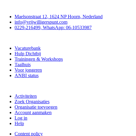
Contact
Maelsonstraat 12, 1624 NP Hoorn, Nederland
info@vrijwilligerspunt.com
0229-216499, WhatsApp: 06-10533987
Vrijwilligerspunt
Vacaturebank
Hulp Dichtbij
Trainingen & Workshops
Taalhuis
Voor jongeren
ANBI status
Doe mee
Activiteiten
Zoek Organisaties
Organisatie toevoegen
Account aanmaken
Log in
Help
Content policy