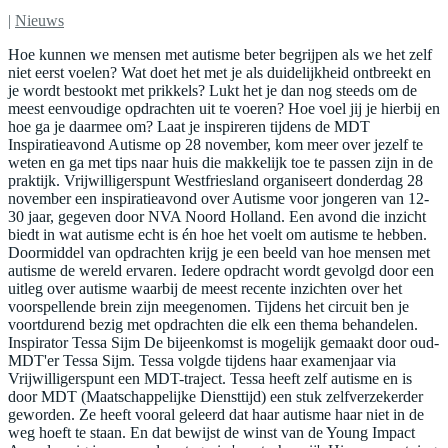
|
Nieuws
Hoe kunnen we mensen met autisme beter begrijpen als we het zelf
niet eerst voelen? Wat doet het met je als duidelijkheid ontbreekt en
je wordt bestookt met prikkels? Lukt het je dan nog steeds om de
meest eenvoudige opdrachten uit te voeren? Hoe voel jij je hierbij en
hoe ga je daarmee om? Laat je inspireren tijdens de MDT
Inspiratieavond Autisme op 28 november, kom meer over jezelf te
weten en ga met tips naar huis die makkelijk toe te passen zijn in de
praktijk. Vrijwilligerspunt Westfriesland organiseert donderdag 28
november een inspiratieavond over Autisme voor jongeren van 12-
30 jaar, gegeven door NVA Noord Holland. Een avond die inzicht
biedt in wat autisme echt is én hoe het voelt om autisme te hebben.
Doormiddel van opdrachten krijg je een beeld van hoe mensen met
autisme de wereld ervaren. Iedere opdracht wordt gevolgd door een
uitleg over autisme waarbij de meest recente inzichten over het
voorspellende brein zijn meegenomen. Tijdens het circuit ben je
voortdurend bezig met opdrachten die elk een thema behandelen.
Inspirator Tessa Sijm De bijeenkomst is mogelijk gemaakt door oud-
MDT'er Tessa Sijm. Tessa volgde tijdens haar examenjaar via
Vrijwilligerspunt een MDT-traject. Tessa heeft zelf autisme en is
door MDT (Maatschappelijke Diensttijd) een stuk zelfverzekerder
geworden. Ze heeft vooral geleerd dat haar autisme haar niet in de
weg hoeft te staan. En dat bewijst de winst van de Young Impact