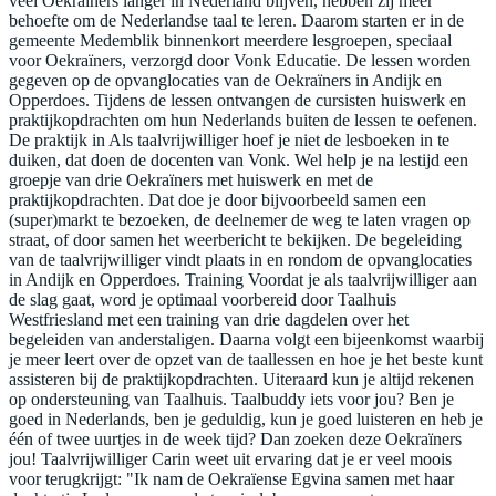
veel Oekraïners langer in Nederland blijven, hebben zij meer
behoefte om de Nederlandse taal te leren. Daarom starten er in de
gemeente Medemblik binnenkort meerdere lesgroepen, speciaal
voor Oekraïners, verzorgd door Vonk Educatie. De lessen worden
gegeven op de opvanglocaties van de Oekraïners in Andijk en
Opperdoes. Tijdens de lessen ontvangen de cursisten huiswerk en
praktijkopdrachten om hun Nederlands buiten de lessen te oefenen.
De praktijk in Als taalvrijwilliger hoef je niet de lesboeken in te
duiken, dat doen de docenten van Vonk. Wel help je na lestijd een
groepje van drie Oekraïners met huiswerk en met de
praktijkopdrachten. Dat doe je door bijvoorbeeld samen een
(super)markt te bezoeken, de deelnemer de weg te laten vragen op
straat, of door samen het weerbericht te bekijken. De begeleiding
van de taalvrijwilliger vindt plaats in en rondom de opvanglocaties
in Andijk en Opperdoes. Training Voordat je als taalvrijwilliger aan
de slag gaat, word je optimaal voorbereid door Taalhuis
Westfriesland met een training van drie dagdelen over het
begeleiden van anderstaligen. Daarna volgt een bijeenkomst waarbij
je meer leert over de opzet van de taallessen en hoe je het beste kunt
assisteren bij de praktijkopdrachten. Uiteraard kun je altijd rekenen
op ondersteuning van Taalhuis. Taalbuddy iets voor jou? Ben je
goed in Nederlands, ben je geduldig, kun je goed luisteren en heb je
één of twee uurtjes in de week tijd? Dan zoeken deze Oekraïners
jou! Taalvrijwilliger Carin weet uit ervaring dat je er veel moois
voor terugkrijgt: "Ik nam de Oekraïense Egvina samen met haar