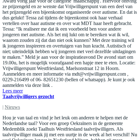
Award vorig jaar voor de categorie 'maatschappij'. Hiervoor ontving
ze prijzengeld en ze wenste dat Vrijwilligerspunt van een deel van
het prijzengeld een bijeenkomst organiseerde over autisme. En dat is
dus gelukt! Tessa zal tijdens de bijeenkomst ook haar verhaal
vertellen over haar autisme en over wat MDT haar heeft gebracht.
Tessa: “Ik realiseer me dat ik een voorbeeld ben voor andere
jongeren met autisme. Als het mij lukt om te bereiken wat ik wil,
waarom zouden zij dat dan niet ook kunnen? Met deze training wil
ik jongeren inspireren en overtuigen van hun kracht. Autistisch of
niet; uiteindelijk hebben wij jongeren met veel dezelfde uitdagingen
te maken.” Meld je aan voor de inspiratieavond De avond start om
19.00u, het is mogelijk voorafgaand een hapje mee te eten. Locatie:
Vrijwilligerspunt Westfriesland, Maelsonstraat 12 in Hoorn.
Aanmelden en meer informatie via
mdt@vrijwilligerspunt.com
,
0229-216499 of 06- 82651230 (bellen of whatsapp). Je kunt je ook
aanmelden via deze link .
Lees meer
Taalvrijwilligers gezocht
|
Nieuws
Hou je van taal en vind je het leuk om anderen te helpen met de
Nederlandse taal? Voor een groep Oekraïners in de gemeente
Medemblik zoekt Taalhuis Westfriesland taalvrijwilligers. Als
taalvrijwilliger maak jij met een uurtje in de week al het verschil! Nu