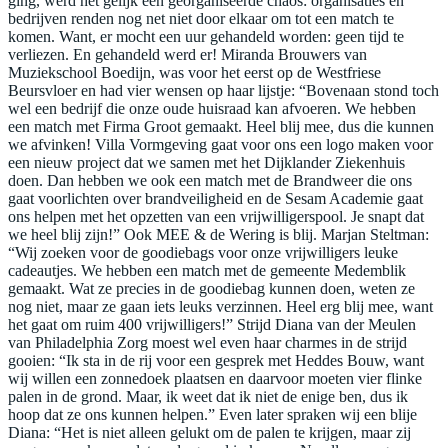
ging, werd het gelijk een georganiseerde chaos: organisaties en
bedrijven renden nog net niet door elkaar om tot een match te
komen. Want, er mocht een uur gehandeld worden: geen tijd te
verliezen. En gehandeld werd er! Miranda Brouwers van
Muziekschool Boedijn, was voor het eerst op de Westfriese
Beursvloer en had vier wensen op haar lijstje: “Bovenaan stond toch
wel een bedrijf die onze oude huisraad kan afvoeren. We hebben
een match met Firma Groot gemaakt. Heel blij mee, dus die kunnen
we afvinken! Villa Vormgeving gaat voor ons een logo maken voor
een nieuw project dat we samen met het Dijklander Ziekenhuis
doen. Dan hebben we ook een match met de Brandweer die ons
gaat voorlichten over brandveiligheid en de Sesam Academie gaat
ons helpen met het opzetten van een vrijwilligerspool. Je snapt dat
we heel blij zijn!” Ook MEE & de Wering is blij. Marjan Steltman:
“Wij zoeken voor de goodiebags voor onze vrijwilligers leuke
cadeautjes. We hebben een match met de gemeente Medemblik
gemaakt. Wat ze precies in de goodiebag kunnen doen, weten ze
nog niet, maar ze gaan iets leuks verzinnen. Heel erg blij mee, want
het gaat om ruim 400 vrijwilligers!” Strijd Diana van der Meulen
van Philadelphia Zorg moest wel even haar charmes in de strijd
gooien: “Ik sta in de rij voor een gesprek met Heddes Bouw, want
wij willen een zonnedoek plaatsen en daarvoor moeten vier flinke
palen in de grond. Maar, ik weet dat ik niet de enige ben, dus ik
hoop dat ze ons kunnen helpen.” Even later spraken wij een blije
Diana: “Het is niet alleen gelukt om de palen te krijgen, maar zij