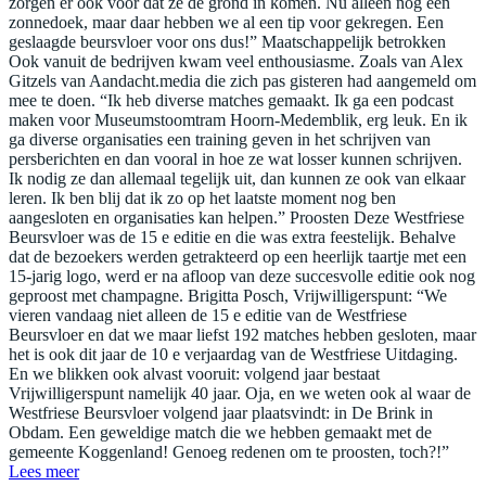
zorgen er ook voor dat ze de grond in komen. Nu alleen nog een
zonnedoek, maar daar hebben we al een tip voor gekregen. Een
geslaagde beursvloer voor ons dus!” Maatschappelijk betrokken
Ook vanuit de bedrijven kwam veel enthousiasme. Zoals van Alex
Gitzels van Aandacht.media die zich pas gisteren had aangemeld om
mee te doen. “Ik heb diverse matches gemaakt. Ik ga een podcast
maken voor Museumstoomtram Hoorn-Medemblik, erg leuk. En ik
ga diverse organisaties een training geven in het schrijven van
persberichten en dan vooral in hoe ze wat losser kunnen schrijven.
Ik nodig ze dan allemaal tegelijk uit, dan kunnen ze ook van elkaar
leren. Ik ben blij dat ik zo op het laatste moment nog ben
aangesloten en organisaties kan helpen.” Proosten Deze Westfriese
Beursvloer was de 15 e editie en die was extra feestelijk. Behalve
dat de bezoekers werden getrakteerd op een heerlijk taartje met een
15-jarig logo, werd er na afloop van deze succesvolle editie ook nog
geproost met champagne. Brigitta Posch, Vrijwilligerspunt: “We
vieren vandaag niet alleen de 15 e editie van de Westfriese
Beursvloer en dat we maar liefst 192 matches hebben gesloten, maar
het is ook dit jaar de 10 e verjaardag van de Westfriese Uitdaging.
En we blikken ook alvast vooruit: volgend jaar bestaat
Vrijwilligerspunt namelijk 40 jaar. Oja, en we weten ook al waar de
Westfriese Beursvloer volgend jaar plaatsvindt: in De Brink in
Obdam. Een geweldige match die we hebben gemaakt met de
gemeente Koggenland! Genoeg redenen om te proosten, toch?!”
Lees meer