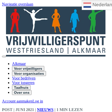
Nederla
Navigatie overslaan
Alkmaar
Voor vrijwilligers
Voor organisaties
Voor bedrijven
Voor jongeren
Taalhuis
Over ons
Account aanmaken
Log in
POST
| JUNI 2021
|
NIEUWS
|
1 MIN LEZEN