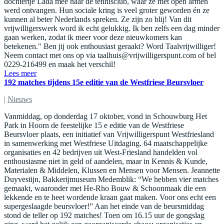
dochtertje Lada mee naar de tennisclub, waar ze met open armen
werd ontvangen. Hun sociale kring is veel groter geworden én ze
kunnen al beter Nederlands spreken. Ze zijn zo blij! Van dit
vrijwilligerswerk word ik echt gelukkig. Ik ben zelfs een dag minder
gaan werken, zodat ik meer voor deze nieuwkomers kan
betekenen." Ben jij ook enthousiast geraakt? Word Taalvrijwilliger!
Neem contact met ons op via
taalhuis@vrijwilligerspunt.com
of bel
0229-216499 en maak het verschil!
Lees meer
192 matches tijdens 15e editie van de Westfriese Beursvloer
|
Nieuws
Vanmiddag, op donderdag 17 oktober, vond in Schouwburg Het
Park in Hoorn de feestelijke 15 e editie van de Westfriese
Beursvloer plaats, een initiatief van Vrijwilligerspunt Westfriesland
in samenwerking met Westfriese Uitdaging. 64 maatschappelijke
organisaties en 42 bedrijven uit West-Friesland handelden vol
enthousiasme niet in geld of aandelen, maar in Kennis & Kunde,
Materialen & Middelen, Klussen en Mensen voor Mensen. Jeannette
Duyvestijn, Bakkerijmuseum Medemblik: “We hebben vier matches
gemaakt, waaronder met He-Rho Bouw & Schoonmaak die een
lekkende en te heet wordende kraan gaat maken. Voor ons echt een
supergeslaagde beursvloer!” Aan het einde van de beursmiddag
stond de teller op 192 matches! Toen om 16.15 uur de gongslag