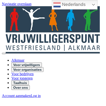
Nederlands
Navigatie overslaan
Alkmaar
Voor vrijwilligers
Voor organisaties
Voor bedrijven
Voor jongeren
Taalhuis
Over ons
Account aanmaken
Log in