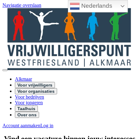
Nederlands
Navigatie overslaan
Alkmaar
Voor vrijwilligers
Voor organisaties
Voor bedrijven
Voor jongeren
Taalhuis
Over ons
Account aanmaken
Log in
Vind een vacature binnen jouw interesses