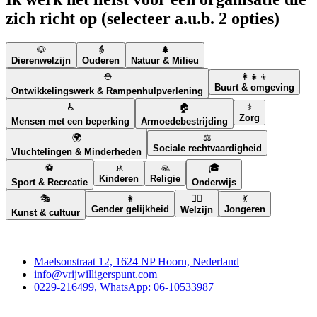
zich richt op (selecteer a.u.b. 2 opties)
🐶
👵
🌲
Dierenwelzijn
Ouderen
Natuur & Milieu
⛑️
👩‍👧‍👦
Buurt & omgeving
Ontwikkelingswerk & Rampenhulpverlening
♿
🏠
⚕️
Zorg
Mensen met een beperking
Armoedebestrijding
🌍
⚖️
Sociale rechtvaardigheid
Vluchtelingen & Minderheden
⚽
🚸
🙏
🎓
Kinderen
Religie
Sport & Recreatie
Onderwijs
🎭
👩
🧘‍♀️
💃
Gender gelijkheid
Jongeren
Welzijn
Kunst & cultuur
Contact
Maelsonstraat 12, 1624 NP Hoorn, Nederland
info@vrijwilligerspunt.com
0229-216499, WhatsApp: 06-10533987
Vrijwilligerspunt