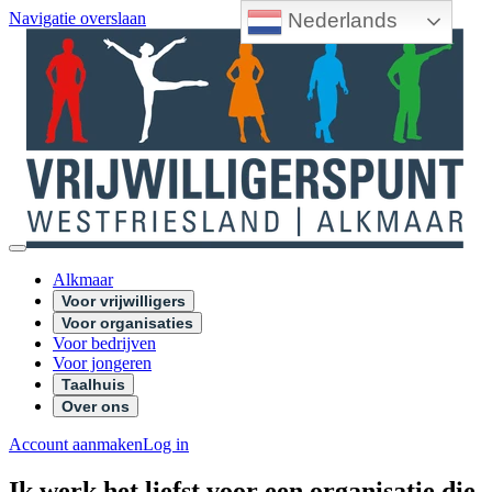
Nederlands
Navigatie overslaan
Alkmaar
Voor vrijwilligers
Voor organisaties
Voor bedrijven
Voor jongeren
Taalhuis
Over ons
Account aanmaken
Log in
Ik werk het liefst voor een organisatie die