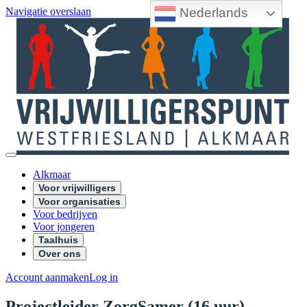
Nederlands
Navigatie overslaan
Alkmaar
Voor vrijwilligers
Voor organisaties
Voor bedrijven
Voor jongeren
Taalhuis
Over ons
Account aanmaken
Log in
Projectleider ZorgSamer (16 uur)