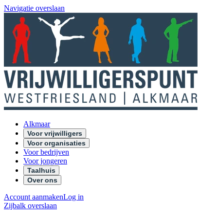
Navigatie overslaan
Alkmaar
Voor vrijwilligers
Voor organisaties
Voor bedrijven
Voor jongeren
Taalhuis
Over ons
Account aanmaken
Log in
Zijbalk overslaan