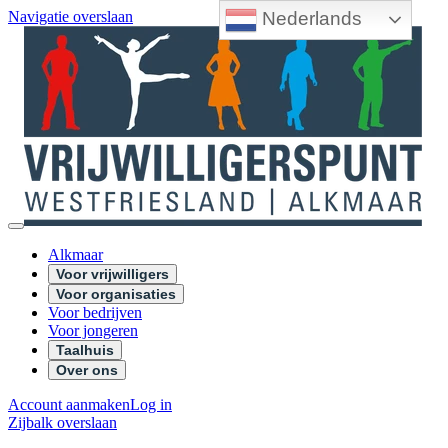
Nederlands
Navigatie overslaan
Alkmaar
Voor vrijwilligers
Voor organisaties
Voor bedrijven
Voor jongeren
Taalhuis
Over ons
Account aanmaken
Log in
Zijbalk overslaan