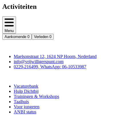
Activiteiten
Menu
Aankomende
0
Verleden
0
Contact
Maelsonstraat 12, 1624 NP Hoorn, Nederland
info@vrijwilligerspunt.com
0229-216499, WhatsApp: 06-10533987
Vrijwilligerspunt
Vacaturebank
Hulp Dichtbij
Trainingen & Workshops
Taalhuis
Voor jongeren
ANBI status
Doe mee