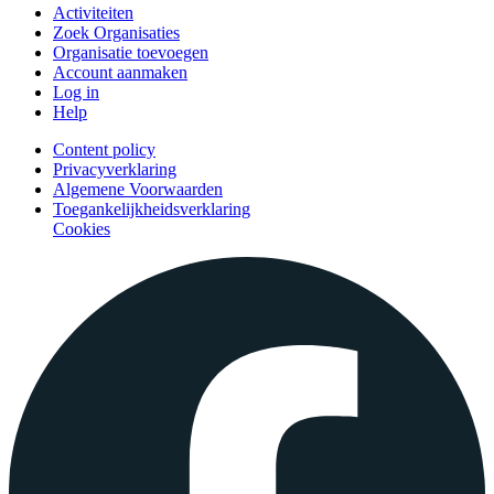
Activiteiten
Zoek Organisaties
Organisatie toevoegen
Account aanmaken
Log in
Help
Content policy
Privacyverklaring
Algemene Voorwaarden
Toegankelijkheidsverklaring
Cookies