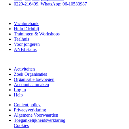
0229-216499, WhatsApp: 06-10533987
Vrijwilligerspunt
Vacaturebank
Hulp Dichtbij
Trainingen & Workshops
Taalhuis
Voor jongeren
ANBI status
Doe mee
Activiteiten
Zoek Organisaties
Organisatie toevoegen
Account aanmaken
Log in
Help
Content policy
Privacyverklaring
Algemene Voorwaarden
Toegankelijkheidsverklaring
Cookies