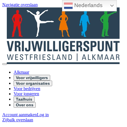
Nederlands
Navigatie overslaan
Alkmaar
Voor vrijwilligers
Voor organisaties
Voor bedrijven
Voor jongeren
Taalhuis
Over ons
Account aanmaken
Log in
Zijbalk overslaan