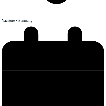
Vacature
• Eenmalig