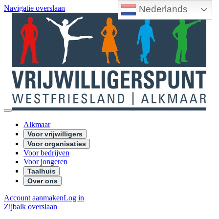
Nederlands
Navigatie overslaan
Alkmaar
Voor vrijwilligers
Voor organisaties
Voor bedrijven
Voor jongeren
Taalhuis
Over ons
Account aanmaken
Log in
Zijbalk overslaan