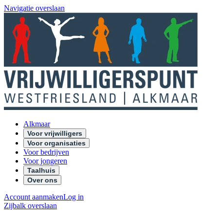
Navigatie overslaan
Alkmaar
Voor vrijwilligers
Voor organisaties
Voor bedrijven
Voor jongeren
Taalhuis
Over ons
Account aanmaken
Log in
Zijbalk overslaan