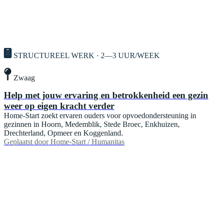
STRUCTUREEL WERK · 2—3 UUR/WEEK
Zwaag
Help met jouw ervaring en betrokkenheid een gezin
weer op eigen kracht verder
Home-Start zoekt ervaren ouders voor opvoedondersteuning in
gezinnen in Hoorn, Medemblik, Stede Broec, Enkhuizen,
Drechterland, Opmeer en Koggenland.
Geplaatst door
Home-Start / Humanitas