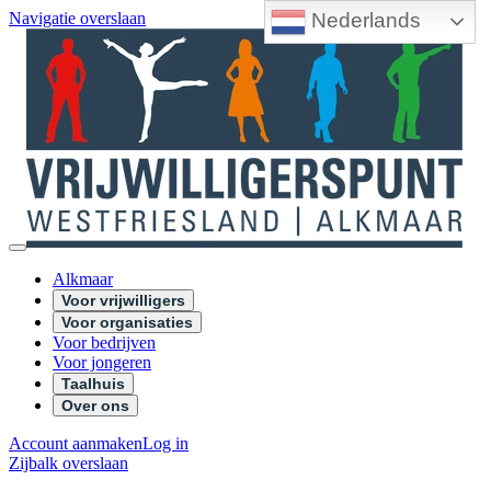
Nederlands
Navigatie overslaan
Alkmaar
Voor vrijwilligers
Voor organisaties
Voor bedrijven
Voor jongeren
Taalhuis
Over ons
Account aanmaken
Log in
Zijbalk overslaan