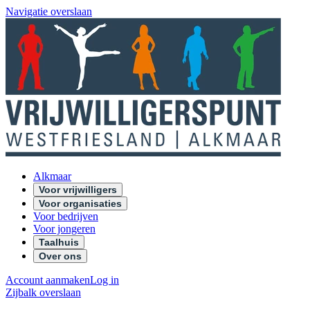
Navigatie overslaan
Alkmaar
Voor vrijwilligers
Voor organisaties
Voor bedrijven
Voor jongeren
Taalhuis
Over ons
Account aanmaken
Log in
Zijbalk overslaan