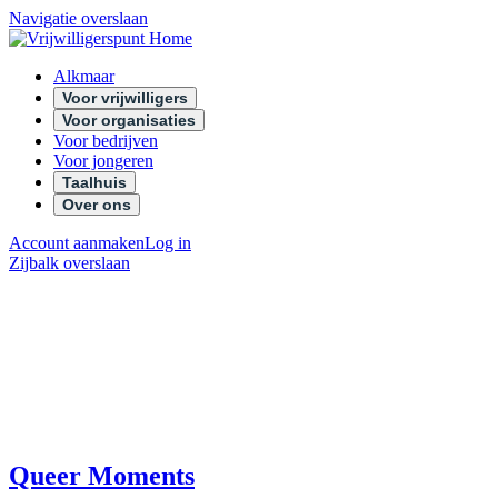
Navigatie overslaan
Alkmaar
Voor vrijwilligers
Voor organisaties
Voor bedrijven
Voor jongeren
Taalhuis
Over ons
Account aanmaken
Log in
Zijbalk overslaan
Queer Moments