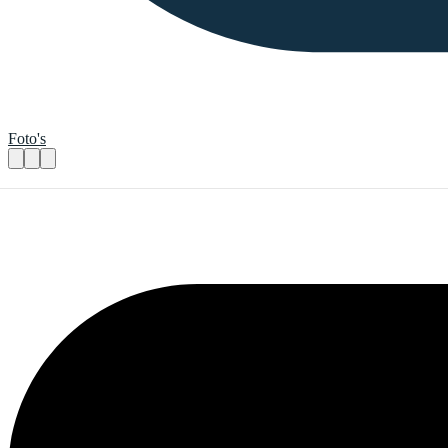
Foto's
Breid je (sociale) netwerk uit en kom he
Praktische informatie