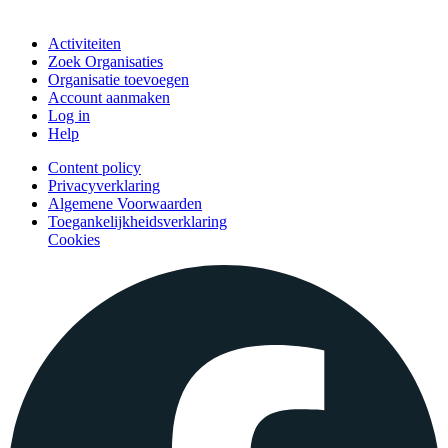
Doe mee
Activiteiten
Zoek Organisaties
Organisatie toevoegen
Account aanmaken
Log in
Help
Content policy
Privacyverklaring
Algemene Voorwaarden
Toegankelijkheidsverklaring
Cookies