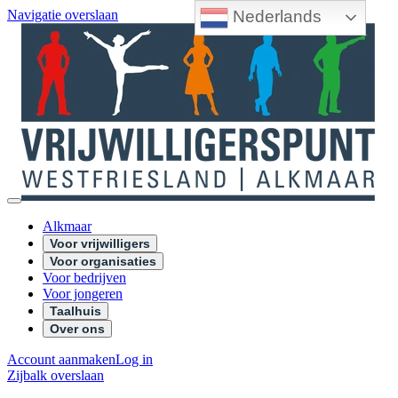
Nederlands
Navigatie overslaan
Alkmaar
Voor vrijwilligers
Voor organisaties
Voor bedrijven
Voor jongeren
Taalhuis
Over ons
Account aanmaken
Log in
Zijbalk overslaan