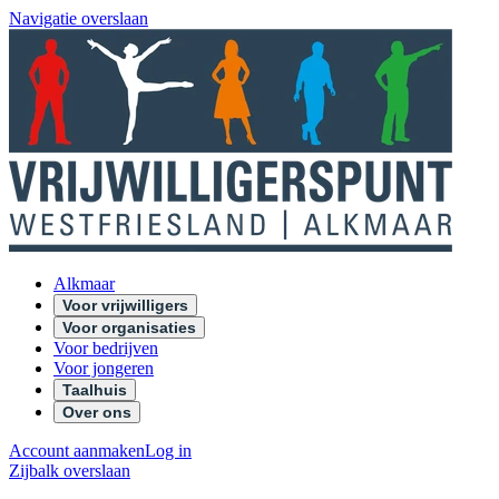
Navigatie overslaan
Alkmaar
Voor vrijwilligers
Voor organisaties
Voor bedrijven
Voor jongeren
Taalhuis
Over ons
Account aanmaken
Log in
Zijbalk overslaan