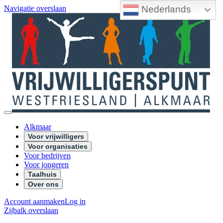
Nederlands
Navigatie overslaan
Alkmaar
Voor vrijwilligers
Voor organisaties
Voor bedrijven
Voor jongeren
Taalhuis
Over ons
Account aanmaken
Log in
Zijbalk overslaan