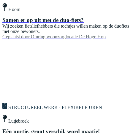
Hoorn
Samen er op uit met de duo-fiets?
Wij zoeken fietsliefhebbers die tochtjes willen maken op de duofiets
met onze bewoners.
Geplaatst door
Omring woonzorglocatie De Hoge Hop
STRUCTUREEL WERK · FLEXIBELE UREN
Lutjebroek
Eén uurtje, groot verschil, word maatje!