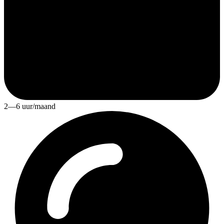
2—6 uur/maand