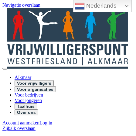
Nederlands
Navigatie overslaan
Alkmaar
Voor vrijwilligers
Voor organisaties
Voor bedrijven
Voor jongeren
Taalhuis
Over ons
Account aanmaken
Log in
Zijbalk overslaan