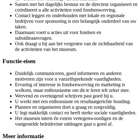
Samen met het dagelijks bestuur en de directeur organiseert en
coördineert u alle activiteiten rond fondsenwerving.
Contact leggen en onderhouden met lokale en regionale
bedrijven voor sponsoring is een belangrijk onderdeel van uw
taken.
Daarnaast voert u acties uit voor fondsen en
subsidieaanvragen.
Ook draagt u bij aan het vergroten van de zichtbaarheid van
de activiteiten van het museum.
Functie-eisen
Duidelijk communiceren, goed informeren en anderen
motiveren zijn voor u vanzelfsprekende vaardigheden.
Ervaring of interesse in fondsenwerving en marketing is
welkom, maar enthousiasme om dit te leren telt zeker mee.
Wervend en overtuigend schrijven past goed bij u.
U werkt met een enthousiaste en resultaatgerichte houding.
Plannen en organiseren doet u graag en zorgvuldig.
U legt makkelijk contact en heeft sterke sociale vaardigheden.
Het museum intern én extern vertegenwoordigen en de
vastgestelde beleidsvisie uitdragen gaat u goed af.
Meer informatie