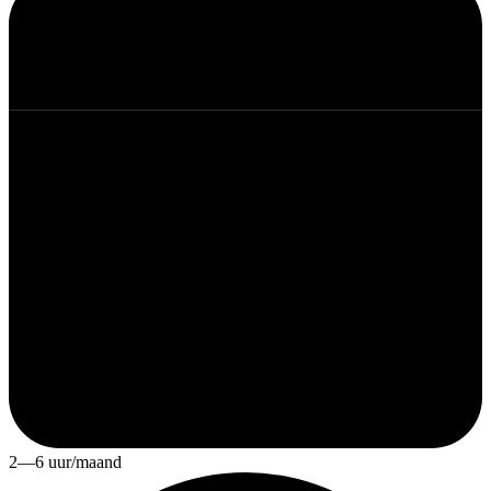
2—6 uur/maand