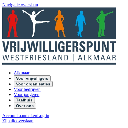
Navigatie overslaan
Alkmaar
Voor vrijwilligers
Voor organisaties
Voor bedrijven
Voor jongeren
Taalhuis
Over ons
Account aanmaken
Log in
Zijbalk overslaan