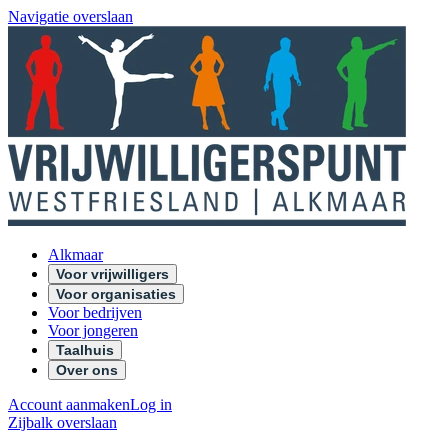
Navigatie overslaan
Alkmaar
Voor vrijwilligers
Voor organisaties
Voor bedrijven
Voor jongeren
Taalhuis
Over ons
Account aanmaken
Log in
Zijbalk overslaan