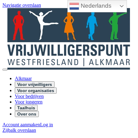
Nederlands
Navigatie overslaan
Alkmaar
Voor vrijwilligers
Voor organisaties
Voor bedrijven
Voor jongeren
Taalhuis
Over ons
Account aanmaken
Log in
Zijbalk overslaan