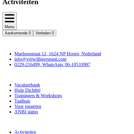
Activiteiten
Menu
Aankomende
0
Verleden
0
Contact
Maelsonstraat 12, 1624 NP Hoorn, Nederland
info@vrijwilligerspunt.com
0229-216499, WhatsApp: 06-10533987
Vrijwilligerspunt
Vacaturebank
Hulp Dichtbij
Trainingen & Workshops
Taalhuis
Voor jongeren
ANBI status
Doe mee
Activiteiten