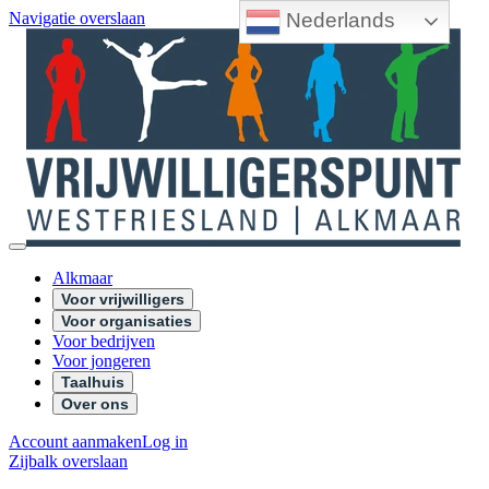
Nederlands
Navigatie overslaan
Alkmaar
Voor vrijwilligers
Voor organisaties
Voor bedrijven
Voor jongeren
Taalhuis
Over ons
Account aanmaken
Log in
Zijbalk overslaan