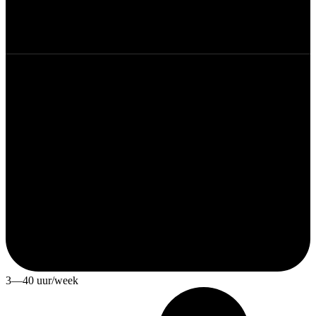
3—40 uur/week