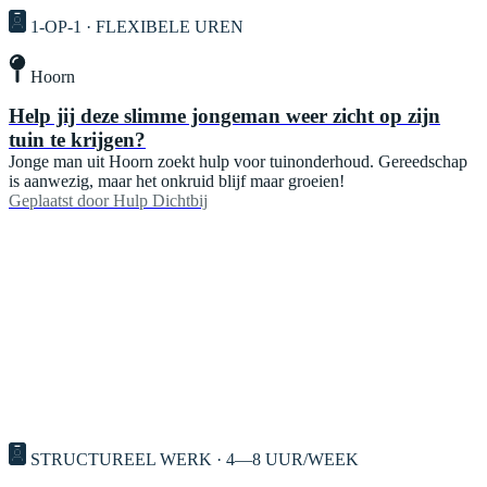
1-OP-1 · FLEXIBELE UREN
Hoorn
Help jij deze slimme jongeman weer zicht op zijn
tuin te krijgen?
Jonge man uit Hoorn zoekt hulp voor tuinonderhoud. Gereedschap
is aanwezig, maar het onkruid blijf maar groeien!
Geplaatst door
Hulp Dichtbij
STRUCTUREEL WERK · 4—8 UUR/WEEK