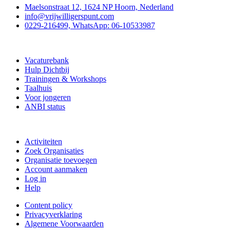
Maelsonstraat 12, 1624 NP Hoorn, Nederland
info@vrijwilligerspunt.com
0229-216499, WhatsApp: 06-10533987
Vrijwilligerspunt
Vacaturebank
Hulp Dichtbij
Trainingen & Workshops
Taalhuis
Voor jongeren
ANBI status
Doe mee
Activiteiten
Zoek Organisaties
Organisatie toevoegen
Account aanmaken
Log in
Help
Content policy
Privacyverklaring
Algemene Voorwaarden