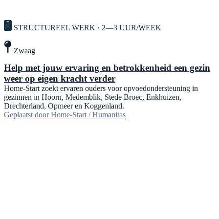
STRUCTUREEL WERK · 2—3 UUR/WEEK
Zwaag
Help met jouw ervaring en betrokkenheid een gezin
weer op eigen kracht verder
Home-Start zoekt ervaren ouders voor opvoedondersteuning in
gezinnen in Hoorn, Medemblik, Stede Broec, Enkhuizen,
Drechterland, Opmeer en Koggenland.
Geplaatst door
Home-Start / Humanitas