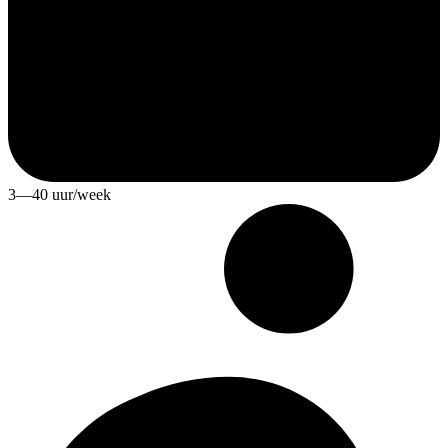
3—40 uur/week