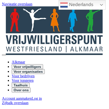
Nederlands
Navigatie overslaan
Alkmaar
Voor vrijwilligers
Voor organisaties
Voor bedrijven
Voor jongeren
Taalhuis
Over ons
Account aanmaken
Log in
Zijbalk overslaan