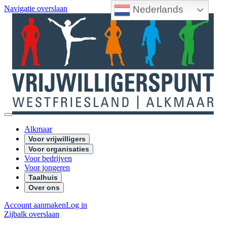
Nederlands
Navigatie overslaan
Alkmaar
Voor vrijwilligers
Voor organisaties
Voor bedrijven
Voor jongeren
Taalhuis
Over ons
Account aanmaken
Log in
Zijbalk overslaan