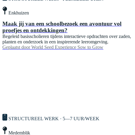
Enkhuizen
Maak jij van een schoolbezoek een avontuur vol
proefjes en ontdekkingen?
Begeleid basisscholieren tijdens interactieve opdrachten over zaden,
planten en onderzoek in een inspirerende leeromgeving.
Geplaatst door
World Seed Experience Sow to Grow
STRUCTUREEL WERK · 5—7 UUR/WEEK
Medemblik