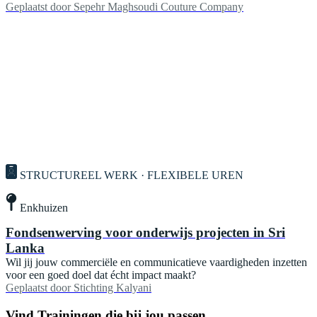
Geplaatst door
Sepehr Maghsoudi Couture Company
STRUCTUREEL WERK · FLEXIBELE UREN
Enkhuizen
Fondsenwerving voor onderwijs projecten in Sri
Lanka
Wil jij jouw commerciële en communicatieve vaardigheden inzetten
voor een goed doel dat écht impact maakt?
Geplaatst door
Stichting Kalyani
Vind Trainingen die bij jou passen