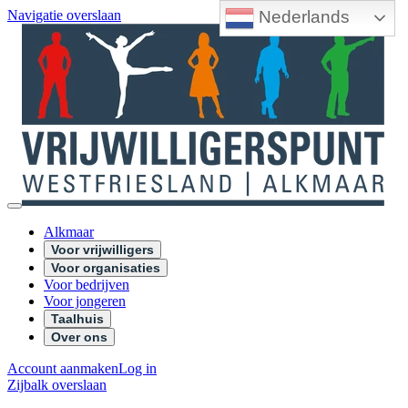
Nederlands
Navigatie overslaan
Alkmaar
Voor vrijwilligers
Voor organisaties
Voor bedrijven
Voor jongeren
Taalhuis
Over ons
Account aanmaken
Log in
Zijbalk overslaan