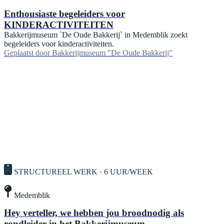
Enthousiaste begeleiders voor
KINDERACTIVITEITEN
Bakkerijmuseum `De Oude Bakkerij` in Medemblik zoekt
begeleiders voor kinderactiviteiten.
Geplaatst door
Bakkerijmuseum "De Oude Bakkerij"
STRUCTUREEL WERK · 6 UUR/WEEK
Medemblik
Hey verteller, we hebben jou broodnodig als
rondleider in het Bakkerijmuseum