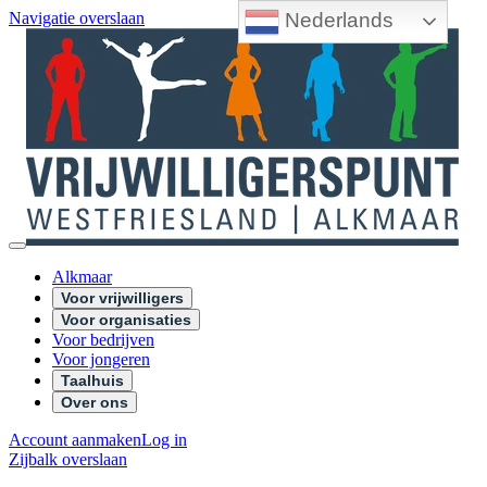
Nederlands
Navigatie overslaan
Alkmaar
Voor vrijwilligers
Voor organisaties
Voor bedrijven
Voor jongeren
Taalhuis
Over ons
Account aanmaken
Log in
Zijbalk overslaan