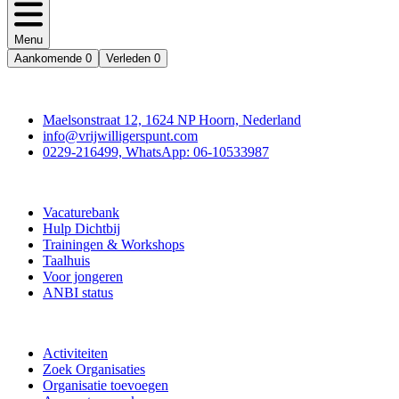
Menu
Aankomende
0
Verleden
0
Contact
Maelsonstraat 12, 1624 NP Hoorn, Nederland
info@vrijwilligerspunt.com
0229-216499, WhatsApp: 06-10533987
Vrijwilligerspunt
Vacaturebank
Hulp Dichtbij
Trainingen & Workshops
Taalhuis
Voor jongeren
ANBI status
Doe mee
Activiteiten
Zoek Organisaties
Organisatie toevoegen