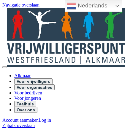
Nederlands
Navigatie overslaan
Alkmaar
Voor vrijwilligers
Voor organisaties
Voor bedrijven
Voor jongeren
Taalhuis
Over ons
Account aanmaken
Log in
Zijbalk overslaan