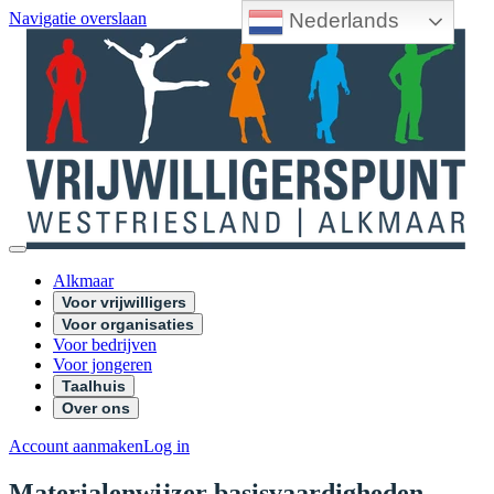
Nederlands
Navigatie overslaan
Alkmaar
Voor vrijwilligers
Voor organisaties
Voor bedrijven
Voor jongeren
Taalhuis
Over ons
Account aanmaken
Log in
Materialenwijzer basisvaardigheden