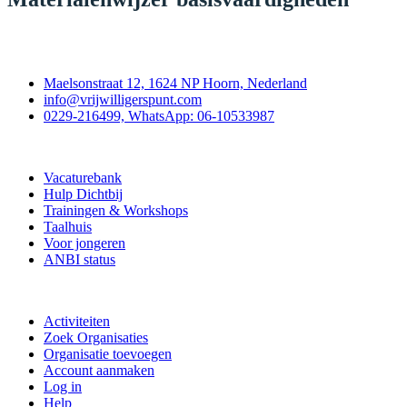
Contact
Maelsonstraat 12, 1624 NP Hoorn, Nederland
info@vrijwilligerspunt.com
0229-216499, WhatsApp: 06-10533987
Vrijwilligerspunt
Vacaturebank
Hulp Dichtbij
Trainingen & Workshops
Taalhuis
Voor jongeren
ANBI status
Doe mee
Activiteiten
Zoek Organisaties
Organisatie toevoegen
Account aanmaken
Log in
Help