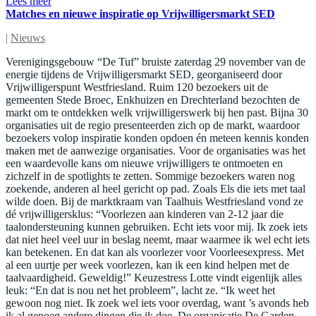
Lees meer
Matches en nieuwe inspiratie op Vrijwilligersmarkt SED
|
Nieuws
Verenigingsgebouw “De Tuf” bruiste zaterdag 29 november van de
energie tijdens de Vrijwilligersmarkt SED, georganiseerd door
Vrijwilligerspunt Westfriesland. Ruim 120 bezoekers uit de
gemeenten Stede Broec, Enkhuizen en Drechterland bezochten de
markt om te ontdekken welk vrijwilligerswerk bij hen past. Bijna 30
organisaties uit de regio presenteerden zich op de markt, waardoor
bezoekers volop inspiratie konden opdoen én meteen kennis konden
maken met de aanwezige organisaties. Voor de organisaties was het
een waardevolle kans om nieuwe vrijwilligers te ontmoeten en
zichzelf in de spotlights te zetten. Sommige bezoekers waren nog
zoekende, anderen al heel gericht op pad. Zoals Els die iets met taal
wilde doen. Bij de marktkraam van Taalhuis Westfriesland vond ze
dé vrijwilligersklus: “Voorlezen aan kinderen van 2-12 jaar die
taalondersteuning kunnen gebruiken. Echt iets voor mij. Ik zoek iets
dat niet heel veel uur in beslag neemt, maar waarmee ik wel echt iets
kan betekenen. En dat kan als voorlezer voor Voorleesexpress. Met
al een uurtje per week voorlezen, kan ik een kind helpen met de
taalvaardigheid. Geweldig!” Keuzestress Lotte vindt eigenlijk alles
leuk: “En dat is nou net het probleem”, lacht ze. “Ik weet het
gewoon nog niet. Ik zoek wel iets voor overdag, want ’s avonds heb
ik al genoeg andere dingen die ik doe. De organisatie De Garden