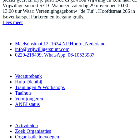
Vrijwilligersmarkt SED! Wanneer: zaterdag 29 november 10.00 –
13.00 uur Waar: Vereenigingsgebouw “de Tuf”, Hoofdstraat 206 in
Bovenkarspel Parkeren en toegang gratis.
Lees meer
Contact
Maelsonstraat 12, 1624 NP Hoorn, Nederland
info@vrijwilligerspunt.com
0229-216499, WhatsApp: 06-10533987
Vrijwilligerspunt
Vacaturebank
Hulp Dichtbij
Trainingen & Workshops
Taalhuis
Voor jongeren
ANBI status
Doe mee
Activiteiten
Zoek Organisaties
Organisatie toevoegen