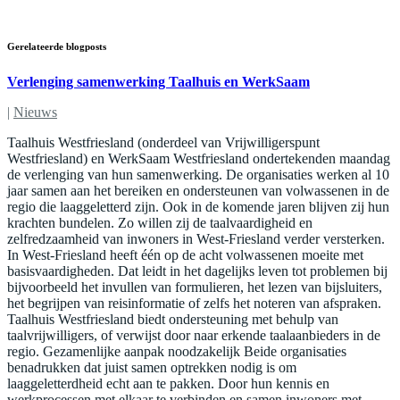
Gerelateerde blogposts
Verlenging samenwerking Taalhuis en WerkSaam
|
Nieuws
Taalhuis Westfriesland (onderdeel van Vrijwilligerspunt
Westfriesland) en WerkSaam Westfriesland ondertekenden maandag
de verlenging van hun samenwerking. De organisaties werken al 10
jaar samen aan het bereiken en ondersteunen van volwassenen in de
regio die laaggeletterd zijn. Ook in de komende jaren blijven zij hun
krachten bundelen. Zo willen zij de taalvaardigheid en
zelfredzaamheid van inwoners in West-Friesland verder versterken.
In West-Friesland heeft één op de acht volwassenen moeite met
basisvaardigheden. Dat leidt in het dagelijks leven tot problemen bij
bijvoorbeeld het invullen van formulieren, het lezen van bijsluiters,
het begrijpen van reisinformatie of zelfs het noteren van afspraken.
Taalhuis Westfriesland biedt ondersteuning met behulp van
taalvrijwilligers, of verwijst door naar erkende taalaanbieders in de
regio. Gezamenlijke aanpak noodzakelijk Beide organisaties
benadrukken dat juist samen optrekken nodig is om
laaggeletterdheid echt aan te pakken. Door hun kennis en
werkprocessen met elkaar te verbinden en samen inwoners met