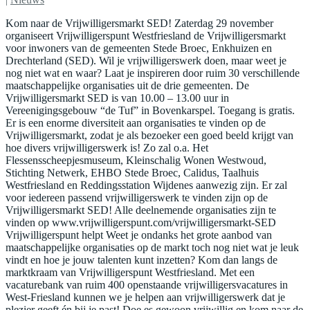
Kom naar de Vrijwilligersmarkt SED! Zaterdag 29 november
organiseert Vrijwilligerspunt Westfriesland de Vrijwilligersmarkt
voor inwoners van de gemeenten Stede Broec, Enkhuizen en
Drechterland (SED). Wil je vrijwilligerswerk doen, maar weet je
nog niet wat en waar? Laat je inspireren door ruim 30 verschillende
maatschappelijke organisaties uit de drie gemeenten. De
Vrijwilligersmarkt SED is van 10.00 – 13.00 uur in
Vereenigingsgebouw “de Tuf” in Bovenkarspel. Toegang is gratis.
Er is een enorme diversiteit aan organisaties te vinden op de
Vrijwilligersmarkt, zodat je als bezoeker een goed beeld krijgt van
hoe divers vrijwilligerswerk is! Zo zal o.a. Het
Flessensscheepjesmuseum, Kleinschalig Wonen Westwoud,
Stichting Netwerk, EHBO Stede Broec, Calidus, Taalhuis
Westfriesland en Reddingsstation Wijdenes aanwezig zijn. Er zal
voor iedereen passend vrijwilligerswerk te vinden zijn op de
Vrijwilligersmarkt SED! Alle deelnemende organisaties zijn te
vinden op www.vrijwilligerspunt.com/vrijwilligersmarkt-SED
Vrijwilligerspunt helpt Weet je ondanks het grote aanbod van
maatschappelijke organisaties op de markt toch nog niet wat je leuk
vindt en hoe je jouw talenten kunt inzetten? Kom dan langs de
marktkraam van Vrijwilligerspunt Westfriesland. Met een
vacaturebank van ruim 400 openstaande vrijwilligersvacatures in
West-Friesland kunnen we je helpen aan vrijwilligerswerk dat je
plezier geeft én bij je past! Doe es gewoon vrijwillig en kom naar de