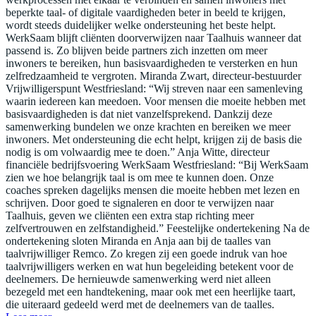
beperkte taal- of digitale vaardigheden beter in beeld te krijgen,
wordt steeds duidelijker welke ondersteuning het beste helpt.
WerkSaam blijft cliënten doorverwijzen naar Taalhuis wanneer dat
passend is. Zo blijven beide partners zich inzetten om meer
inwoners te bereiken, hun basisvaardigheden te versterken en hun
zelfredzaamheid te vergroten. Miranda Zwart, directeur-bestuurder
Vrijwilligerspunt Westfriesland: “Wij streven naar een samenleving
waarin iedereen kan meedoen. Voor mensen die moeite hebben met
basisvaardigheden is dat niet vanzelfsprekend. Dankzij deze
samenwerking bundelen we onze krachten en bereiken we meer
inwoners. Met ondersteuning die echt helpt, krijgen zij de basis die
nodig is om volwaardig mee te doen.” Anja Witte, directeur
financiële bedrijfsvoering WerkSaam Westfriesland: “Bij WerkSaam
zien we hoe belangrijk taal is om mee te kunnen doen. Onze
coaches spreken dagelijks mensen die moeite hebben met lezen en
schrijven. Door goed te signaleren en door te verwijzen naar
Taalhuis, geven we cliënten een extra stap richting meer
zelfvertrouwen en zelfstandigheid.” Feestelijke ondertekening Na de
ondertekening sloten Miranda en Anja aan bij de taalles van
taalvrijwilliger Remco. Zo kregen zij een goede indruk van hoe
taalvrijwilligers werken en wat hun begeleiding betekent voor de
deelnemers. De hernieuwde samenwerking werd niet alleen
bezegeld met een handtekening, maar ook met een heerlijke taart,
die uiteraard gedeeld werd met de deelnemers van de taalles.