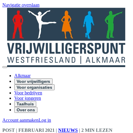
Navigatie overslaan
Alkmaar
Voor vrijwilligers
Voor organisaties
Voor bedrijven
Voor jongeren
Taalhuis
Over ons
Account aanmaken
Log in
POST
| FEBRUARI 2021
|
NIEUWS
|
2 MIN LEZEN