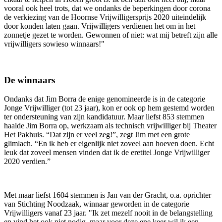
vooral ook heel trots, dat we ondanks de beperkingen door corona
de verkiezing van de Hoornse Vrijwilligersprijs 2020 uiteindelijk
door konden laten gaan. Vrijwilligers verdienen het om in het
zonnetje gezet te worden. Gewonnen of niet: wat mij betreft zijn alle
vrijwilligers sowieso winnaars!"
De winnaars
Ondanks dat Jim Borra de enige genomineerde is in de categorie
Jonge Vrijwilliger (tot 23 jaar), kon er ook op hem gestemd worden
ter ondersteuning van zijn kandidatuur. Maar liefst 853 stemmen
haalde Jim Borra op, werkzaam als technisch vrijwilliger bij Theater
Het Pakhuis. “Dat zijn er veel zeg!”, zegt Jim met een grote
glimlach. “En ik heb er eigenlijk niet zoveel aan hoeven doen. Echt
leuk dat zoveel mensen vinden dat ik de eretitel Jonge Vrijwilliger
2020 verdien.”
Met maar liefst 1604 stemmen is Jan van der Gracht, o.a. oprichter
van Stichting Noodzaak, winnaar geworden in de categorie
Vrijwilligers vanaf 23 jaar. "Ik zet mezelf nooit in de belangstelling
en vind het ook niet nodig, maar voor deze ene keer wil ik een