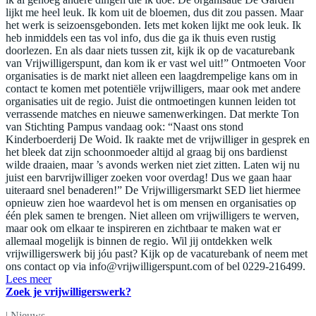
lijkt me heel leuk. Ik kom uit de bloemen, dus dit zou passen. Maar
het werk is seizoensgebonden. Iets met koken lijkt me ook leuk. Ik
heb inmiddels een tas vol info, dus die ga ik thuis even rustig
doorlezen. En als daar niets tussen zit, kijk ik op de vacaturebank
van Vrijwilligerspunt, dan kom ik er vast wel uit!” Ontmoeten Voor
organisaties is de markt niet alleen een laagdrempelige kans om in
contact te komen met potentiële vrijwilligers, maar ook met andere
organisaties uit de regio. Juist die ontmoetingen kunnen leiden tot
verrassende matches en nieuwe samenwerkingen. Dat merkte Ton
van Stichting Pampus vandaag ook: “Naast ons stond
Kinderboerderij De Woid. Ik raakte met de vrijwilliger in gesprek en
het bleek dat zijn schoonmoeder altijd al graag bij ons bardienst
wilde draaien, maar ’s avonds werken niet ziet zitten. Laten wij nu
juist een barvrijwilliger zoeken voor overdag! Dus we gaan haar
uiteraard snel benaderen!” De Vrijwilligersmarkt SED liet hiermee
opnieuw zien hoe waardevol het is om mensen en organisaties op
één plek samen te brengen. Niet alleen om vrijwilligers te werven,
maar ook om elkaar te inspireren en zichtbaar te maken wat er
allemaal mogelijk is binnen de regio. Wil jij ontdekken welk
vrijwilligerswerk bij jóu past? Kijk op de vacaturebank of neem met
ons contact op via
info@vrijwilligerspunt.com
of bel 0229-216499.
Lees meer
Zoek je vrijwilligerswerk?
|
Nieuws