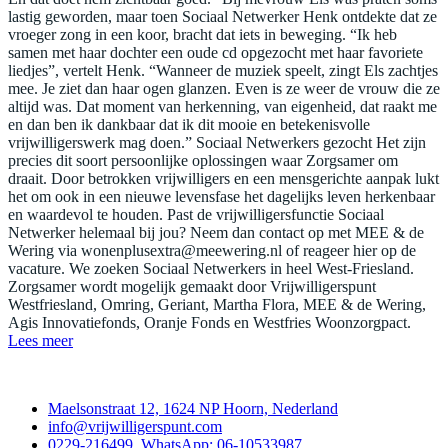
lastig geworden, maar toen Sociaal Netwerker Henk ontdekte dat ze
vroeger zong in een koor, bracht dat iets in beweging. “Ik heb
samen met haar dochter een oude cd opgezocht met haar favoriete
liedjes”, vertelt Henk. “Wanneer de muziek speelt, zingt Els zachtjes
mee. Je ziet dan haar ogen glanzen. Even is ze weer de vrouw die ze
altijd was. Dat moment van herkenning, van eigenheid, dat raakt me
en dan ben ik dankbaar dat ik dit mooie en betekenisvolle
vrijwilligerswerk mag doen.” Sociaal Netwerkers gezocht Het zijn
precies dit soort persoonlijke oplossingen waar Zorgsamer om
draait. Door betrokken vrijwilligers en een mensgerichte aanpak lukt
het om ook in een nieuwe levensfase het dagelijks leven herkenbaar
en waardevol te houden. Past de vrijwilligersfunctie Sociaal
Netwerker helemaal bij jou? Neem dan contact op met MEE & de
Wering via
wonenplusextra@meewering.nl
of reageer hier op de
vacature. We zoeken Sociaal Netwerkers in heel West-Friesland.
Zorgsamer wordt mogelijk gemaakt door Vrijwilligerspunt
Westfriesland, Omring, Geriant, Martha Flora, MEE & de Wering,
Agis Innovatiefonds, Oranje Fonds en Westfries Woonzorgpact.
Lees meer
Contact
Maelsonstraat 12, 1624 NP Hoorn, Nederland
info@vrijwilligerspunt.com
0229-216499, WhatsApp: 06-10533987