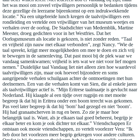
het was mooi om zoveel vrijwilligers persoonlijk te bedanken tijdens
deze gezellige én leerzame bijeenkomst op een indrukwekkende
locatie.” Na een uitgebreide lunch kregen de taalvrijwilligers een
rondleiding en vertelde een vrijwilliger van het museum weetjes en
verhalen over de oorlog. De Stadsdichter van Medemblik, Martine
Meester, droeg gedichten voor in het Westfries. Dat het
Oorlogsmuseum als locatie is gekozen, is niet zonder reden. “Taal
en vrijheid zijn nauw met elkaar verbonden”, zegt Nancy. “Wie de
taal spreekt, krijgt meer mogelijkheden om mee te doen en zich vrij
te bewegen in de samenleving. Dat past mooi bij de plek waar we
vandaag samenkwamen; vrijheid is iets wat we niet voor lief mogen
nemen.” Duidelijke taal Vandaag liet niet alleen zien hoe waardevol
taalvrijwilligers zijn, maar ook hoeveel bijzondere en soms
aangrijpende verhalen schuilgaan achter de ontmoetingen met hun
deelnemers. Een van die verhalen komt van Sien, die al enkele jaren
als taalvrijwilliger actief is. “Mijn Eritrese taalmaatje is gevlucht naar
Nederland. Hij klaagde al een tijdje over rugpijn en met moeite
begreep ik dat hij in Eritrea onder een boom terecht was gekomen.
Pas veel later begreep ik dat hij ‘bom’ had gezegd en niet ‘boom’.
Hij had granaatscherven in rug en been. Zo zie je maar hoe
belangrijk taal is. Want, als je elkaars taal goed beheerst, begrijp je
elkaar beter en kom je ook dichter tot elkaar.” Vriendschappen Er
ontstaan ook mooie vriendschappen, zo vertelt voorlezer Vera: “Ik
heb door het voorlezen meer begrip gekregen voor andere culturen.