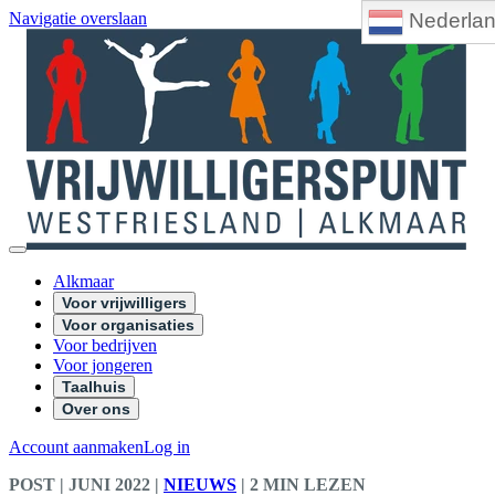
Nederla
Navigatie overslaan
Alkmaar
Voor vrijwilligers
Voor organisaties
Voor bedrijven
Voor jongeren
Taalhuis
Over ons
Account aanmaken
Log in
POST
| JUNI 2022
|
NIEUWS
|
2 MIN LEZEN