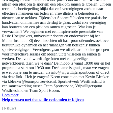
alleen een plek om te sporten: een plek om samen te groeien. Uit een
recente behoeftepeiling blijkt dat veel verenigingen zoeken naar
effectieve manieren om leden en vrijwilligers te behouden én
nieuwe aan te trekken. Tijdens het Sportcafé bieden we praktische
handvatten om hiermee aan de slag te gaan, zodat elke vereniging
kan bouwen aan een plek om samen te groeien. Wat kun je
verwachten? We beginnen met een inspirerende presentatie van
Resie Hoeijmakers, universitair docent en onderzoeker bij het
Mulier Instituut. Zij deelt inzichten uit haar promotieonderzoek over
bestuurlijke dynamiek en het ‘managen van betekenis’ binnen
sportverenigingen. Vervolgens gaan we uit elkaar in kleine groepen
voor interactieve sessies om ideeën uit te wisselen en samen te
werken. De avond wordt afgesloten met een gezellige
netwerkborrel. Zien we je daar? De inloop is vanaf 19:00 uur en het
programma start om 19:30 uur. Deelname is gratis, maar we vragen
je wel om je aan te melden via
info@vrijwilligerspunt.com
of direct
via deze link . Heb je vragen? Neem contact op met Kevin Bleeker
via
kbleeker@teamsportservice.nl
. Sportnetwerk Westfriesland is
een samenwerking tussen Team Sportservice, Vrijwilligerspunt
Westfriesland en Team Sport Hoorn.
Lees meer
Help mensen met dementie verbonden te blijven
|
Nieuws