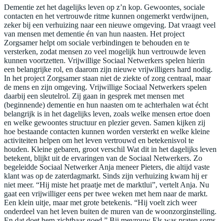
Dementie zet het dagelijks leven op z’n kop. Gewoontes, sociale
contacten en het vertrouwde ritme kunnen ongemerkt verdwijnen,
zeker bij een verhuizing naar een nieuwe omgeving. Dat vraagt veel
van mensen met dementie én van hun naasten. Het project
Zorgsamer helpt om sociale verbindingen te behouden en te
versterken, zodat mensen zo veel mogelijk hun vertrouwde leven
kunnen voortzetten. Vrijwillige Sociaal Netwerkers spelen hierin
een belangrijke rol, en daarom zijn nieuwe vrijwilligers hard nodig.
In het project Zorgsamer staan niet de ziekte of zorg centraal, maar
de mens en zijn omgeving. Vrijwillige Sociaal Netwerkers spelen
daarbij een sleutelrol. Zij gaan in gesprek met mensen met
(beginnende) dementie en hun naasten om te achterhalen wat écht
belangrijk is in het dagelijks leven, zoals welke mensen ertoe doen
en welke gewoontes structuur en plezier geven. Samen kijken zij
hoe bestaande contacten kunnen worden versterkt en welke kleine
activiteiten helpen om het leven vertrouwd en betekenisvol te
houden. Kleine gebaren, groot verschil Wat dit in het dagelijks leven
betekent, blijkt uit de ervaringen van de Sociaal Netwerkers. Zo
begeleidde Sociaal Netwerker Anja meneer Pieters, die altijd vaste
klant was op de zaterdagmarkt. Sinds zijn verhuizing kwam hij er
niet meer. “Hij miste het praatje met de marktlui”, vertelt Anja. Nu
gaat een vrijwilliger eens per twee weken met hem naar de markt.
Een klein uitje, maar met grote betekenis. “Hij voelt zich weer
onderdeel van het leven buiten de muren van de woonzorginstelling.
En dat doet hem zichtbaar goed.” Bij mevrouw Els was praten soms