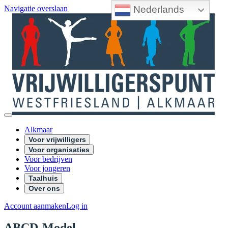
Nederlands
Navigatie overslaan
Alkmaar
Voor vrijwilligers
Voor organisaties
Voor bedrijven
Voor jongeren
Taalhuis
Over ons
Account aanmaken
Log in
ABCD-Model