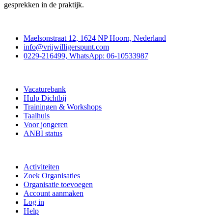
gesprekken in de praktijk.
Contact
Maelsonstraat 12, 1624 NP Hoorn, Nederland
info@vrijwilligerspunt.com
0229-216499, WhatsApp: 06-10533987
Vrijwilligerspunt
Vacaturebank
Hulp Dichtbij
Trainingen & Workshops
Taalhuis
Voor jongeren
ANBI status
Doe mee
Activiteiten
Zoek Organisaties
Organisatie toevoegen
Account aanmaken
Log in
Help